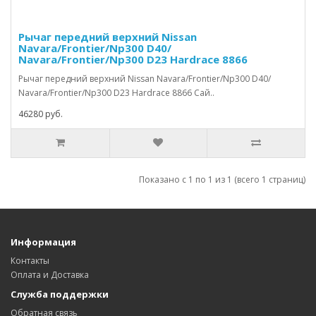
Рычаг передний верхний Nissan
Navara/Frontier/Np300 D40/
Navara/Frontier/Np300 D23 Hardrace 8866
Рычаг передний верхний Nissan Navara/Frontier/Np300 D40/
Navara/Frontier/Np300 D23 Hardrace 8866 Сай..
46280 руб.
Показано с 1 по 1 из 1 (всего 1 страниц)
Информация
Контакты
Оплата и Доставка
Служба поддержки
Обратная связь