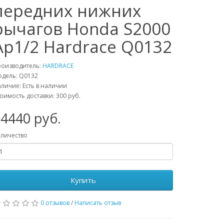
передних нижних
рычагов Honda S2000
Ap1/2 Hardrace Q0132
роизводитель:
HARDRACE
одель:
Q0132
личие: Есть в наличии
оимость доставки: 300 руб.
54440
руб.
личество
Купить
0 отзывов
/
Написать отзыв