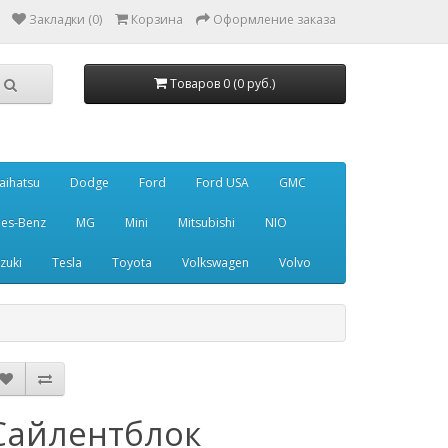
Закладки (0)
Корзина
Оформление заказа
Товаров 0 (0 руб.)
aihatsu
Dodge
Ford
Ford USA
GMC
es-Benz
MG
Mini
Mitsubishi
NIO
zuki
Tesla
Toyota
Volkswagen
Volvo
Сайлентблок