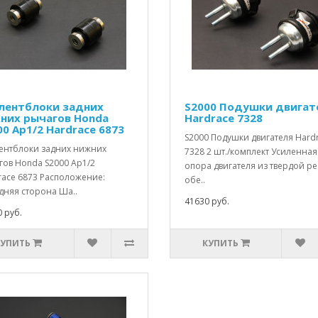
лентблоки задних
S2000 Подушки двигат
них рычагов Honda
Hardrace 7328
00 Ap1/2 Hardrace 6873
S2000 Подушки двигателя Hard
ентблоки задних нижних
7328 2 шт./комплект Усиленная
гов Honda S2000 Ap1/2
опора двигателя из твердой р
race 6873 Расположение:
обе..
дняя сторона Ша..
41630 руб.
 руб.
КУПИТЬ
КУПИТЬ