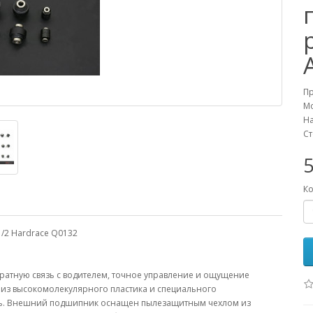
П
М
На
Ст
Ко
/2 Hardrace Q0132
тную связь с водителем, точное управление и ощущение
из высокомолекулярного пластика и специального
сть. Внешний подшипник оснащен пылезащитным чехлом из