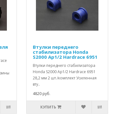
еля
Втулки переднего
стабилизатора Honda
S2000 Ap1/2 Hardrace 6951
race
Втулки переднего стабилизатора
Honda S2000 Ap1/2 Hardrace 6951
езины
28,2 мм 2 шт./комплект Усиленная
вту..
4820 руб.
КУПИТЬ