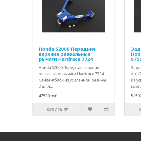
Honda S2000 Передние
Зад
верхние развальные
Hon
рычаги Hardrace 7724
875
Honda S2000 Передние верхние
Задн
развальные рычаги Hardrace 7724
Ap1/
Сайлентблок из усиленной резины
из ус
2 шт./к..
компл
47520 руб.
51500
КУПИТЬ