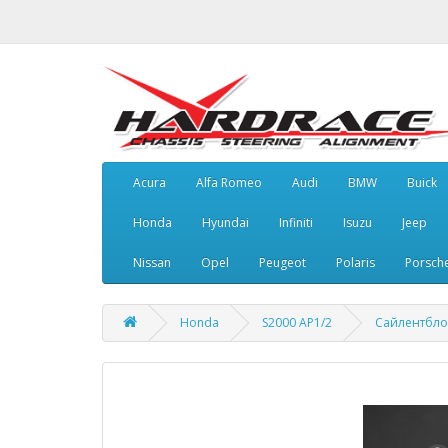
Acura
Alfa Romeo
Audi
BMW
Buick
Honda
Hyundai
Infiniti
Isuzu
Jeep
Nissan
Opel
Peugeot
Polaris
Porsch
Honda
S2000 AP1/2
Сайлентбло