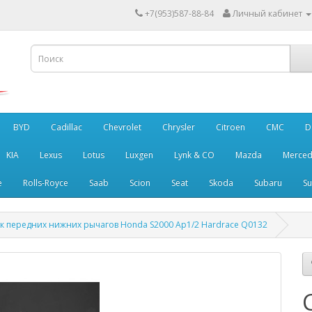
+7(953)587-88-84
Личный кабинет
BYD
Cadillac
Chevrolet
Chrysler
Citroen
CMC
D
KIA
Lexus
Lotus
Luxgen
Lynk & CO
Mazda
Merced
e
Rolls-Royce
Saab
Scion
Seat
Skoda
Subaru
Su
к передних нижних рычагов Honda S2000 Ap1/2 Hardrace Q0132