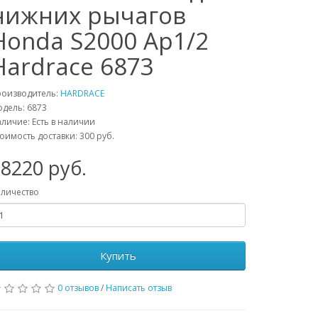
нижних рычагов
Honda S2000 Ap1/2
Hardrace 6873
роизводитель:
HARDRACE
одель:
6873
личие: Есть в наличии
оимость доставки: 300 руб.
28220
руб.
личество
Купить
0 отзывов
/
Написать отзыв