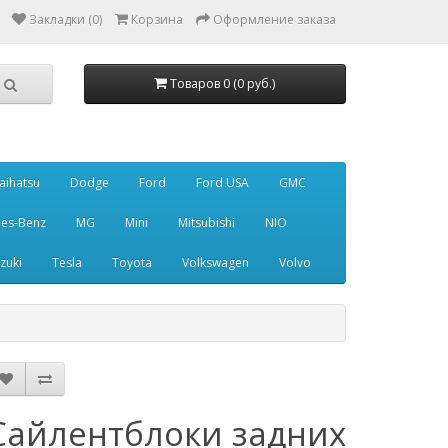
Закладки (0)
Корзина
Оформление заказа
Товаров 0 (0 руб.)
aihatsu
Dodge
Ford
Ford USA
GMC
es-Benz
MG
Mini
Mitsubishi
NIO
zuki
Tesla
Toyota
Volkswagen
Volvo
Сайлентблоки задних