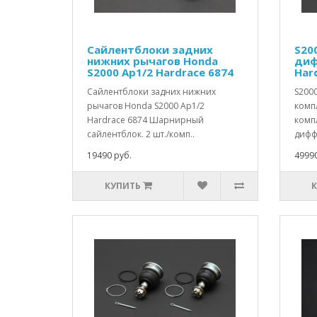
Сайлентблоки задних
S20
нижних рычагов Honda
диф
S2000 Ap1/2 Hardrace 6874
Har
Сайлентблоки задних нижних
S200
рычагов Honda S2000 Ap1/2
компл
Hardrace 6874 Шарнирный
комп
сайлентблок. 2 шт./комп..
дифф
19490 руб.
49990
КУПИТЬ