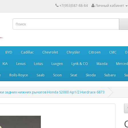
+7(953)587-88-84
Личный кабинет
BYD
Cadillac
Chevrolet
Chrysler
Citroen
CMC
D
KIA
Lexus
Lotus
Luxgen
Lynk & CO
Mazda
Merced
e
Rolls-Royce
Saab
Scion
Seat
Skoda
Subaru
Su
ки задних нижних рычагов Honda S2000 Ap1/2 Hardrace 6873