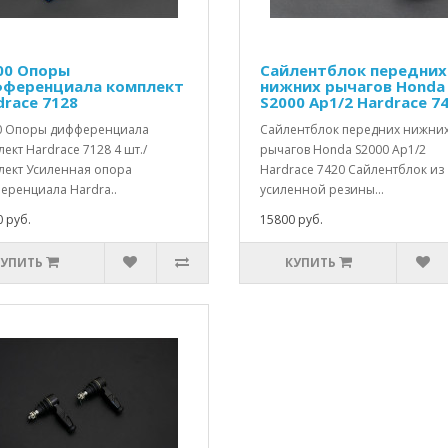
00 Опоры
Сайлентблок передних
ференциала комплект
нижних рычагов Honda
drace 7128
S2000 Ap1/2 Hardrace 7
0 Опоры дифференциала
Сайлентблок передних нижни
ект Hardrace 7128 4 шт./
рычагов Honda S2000 Ap1/2
лект Усиленная опора
Hardrace 7420 Сайлентблок из
еренциала Hardra..
усиленной резины...
 руб.
15800 руб.
КУПИТЬ
КУПИТЬ