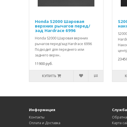
Honda S2000 Шаровая
S20
верхних рычагов перед/
нак
зад Hardrace 6996
S200
Honda S2000 Шаровая верхних
Hardr
рычагов перед/зад Hardrace 6996
Нако
Подходит для переднего или
цент
заднего верхн..
23450
11900 руб.
КУПИТЬ
Информация
Служба
Контакты
Обратна
Оплата и Доставка
Карта са