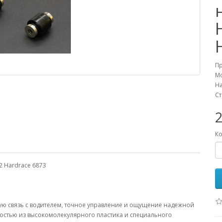
П
М
На
Ст
Ко
 Hardrace 6873
ю связь с водителем, точное управление и ощущение надежной
чностью из высокомолекулярного пластика и специального