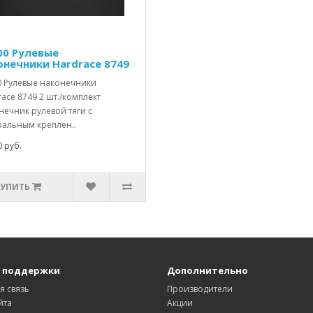
00 Рулевые
онечники Hardrace 8749
0 Рулевые наконечники
ace 8749 2 шт./комплект
нечник рулевой тяги с
ральным креплен..
 руб.
КУПИТЬ
 поддержки
Дополнительно
я связь
Производители
йта
Акции