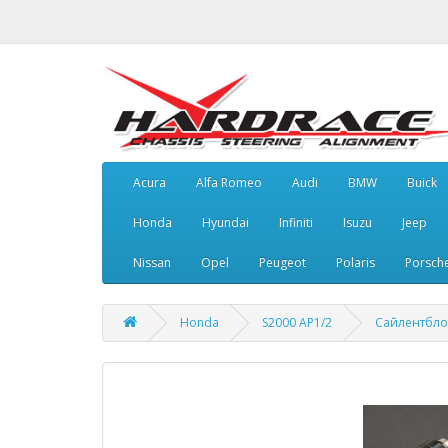
Acura
Alfa Romeo
Audi
BMW
Buick
Honda
Hyundai
Infiniti
Isuzu
Jeep
Nissan
Opel
Peugeot
Polaris
Porsch
Honda
S2000 AP1/2
Сайлентбло