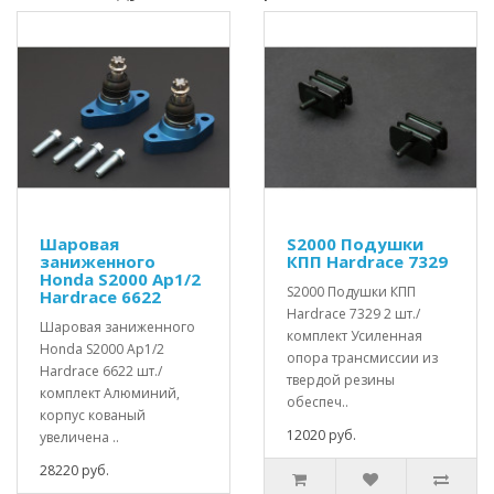
Шаровая
S2000 Подушки
заниженного
КПП Hardrace 7329
Honda S2000 Ap1/2
S2000 Подушки КПП
Hardrace 6622
Hardrace 7329 2 шт./
Шаровая заниженного
комплект Усиленная
Honda S2000 Ap1/2
опора трансмиссии из
Hardrace 6622 шт./
твердой резины
комплект Алюминий,
обеспеч..
корпус кованый
12020 руб.
увеличена ..
28220 руб.