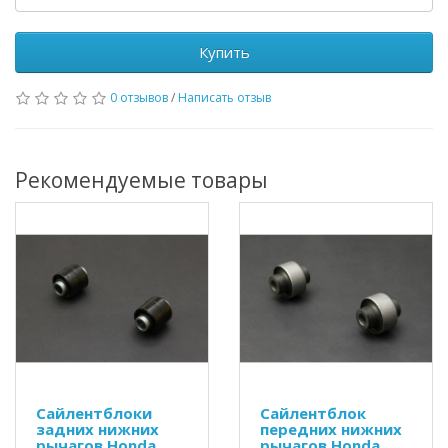
Купить
0 отзывов
/
Написать отзыв
Рекомендуемые товары
Сайлентблоки
Сайлентблок
задних нижних
передних нижних
рычагов Honda
рычагов Honda