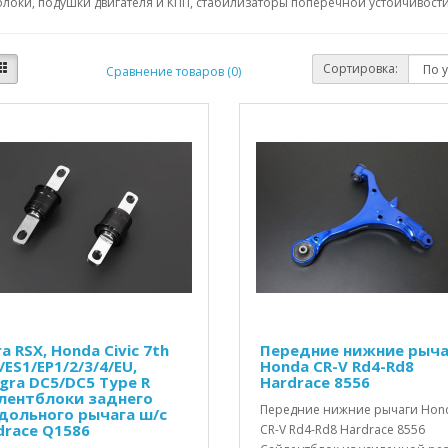
локи, подушки двигателя и КПП, стабилизаторы поперечной устойчивости,
Сортировка:
Сравнение товаров (0)
a RSX, Honda Civic 7th
Передние нижние рыча
ES1/EP1/2/3/4/EU,
Honda CR-V Rd4-Rd8
egra DC5/DC5 Type R
Hardrace 8556
лентблоки заднего
Передние нижние рычаги Hon
дольного рычага ш/с
drace Q1586
CR-V Rd4-Rd8 Hardrace 8556