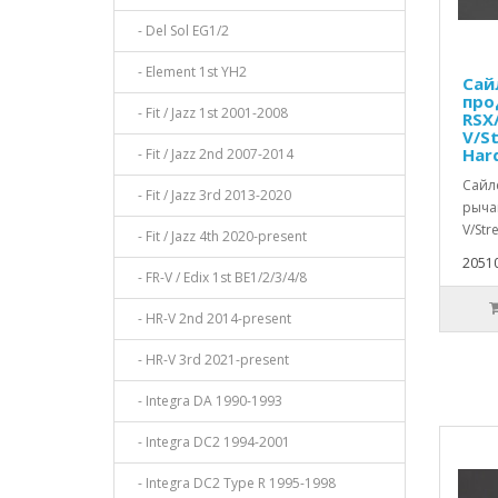
- Del Sol EG1/2
- Element 1st YH2
Сай
про
- Fit / Jazz 1st 2001-2008
RSX/
V/S
Har
- Fit / Jazz 2nd 2007-2014
Сайл
- Fit / Jazz 3rd 2013-2020
рычаг
V/Str
- Fit / Jazz 4th 2020-present
20510
- FR-V / Edix 1st BE1/2/3/4/8
- HR-V 2nd 2014-present
- HR-V 3rd 2021-present
- Integra DA 1990-1993
- Integra DC2 1994-2001
- Integra DC2 Type R 1995-1998