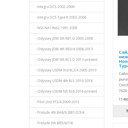
- Integra DC5 2002-2006
- Integra DC5 Type R 2002-2006
- NSX NA1/NA2 1991-2005
- Odyssey JDM 3th RB1/2 2003-2008
- Odyssey JDM 4th RB3/4 2008-2013
Сай
ниж
- Odyssey JDM 5th RC1/2 2013-present
Hond
Typ
- Odyssey USDM 3rd RL3/4 2005-2010
Сайл
рычаг
- Odyssey USDM 4th RL5 2010-2018
Civic
7628 
- Odyssey USDM 5th RL6 2018-present
11480
- Pilot 2nd YF3/4 2009-2015
- Prelude 4th BA8/9, BB1/2/3/4
- Prelude 5th BB5/6/7/8