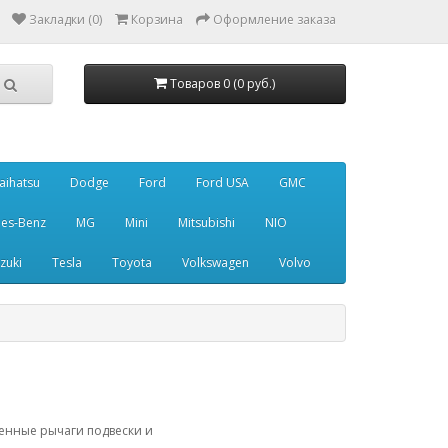
Закладки (0)
Корзина
Оформление заказа
Товаров 0 (0 руб.)
aihatsu
Dodge
Ford
Ford USA
GMC
es-Benz
MG
Mini
Mitsubishi
NIO
zuki
Tesla
Toyota
Volkswagen
Volvo
ленные рычаги подвески и