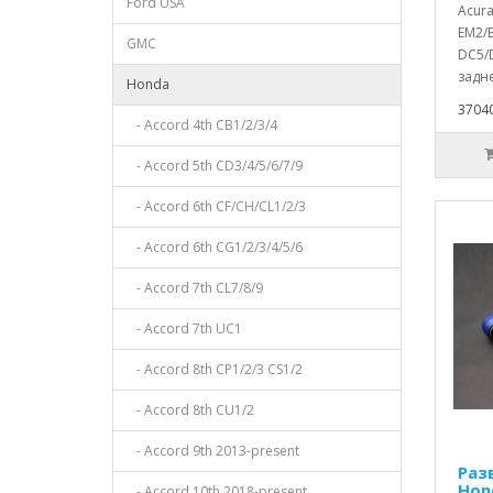
Ford USA
Acura
EM2/E
GMC
DC5/
задне
Honda
37040
- Accord 4th CB1/2/3/4
- Accord 5th CD3/4/5/6/7/9
- Accord 6th CF/CH/CL1/2/3
- Accord 6th CG1/2/3/4/5/6
- Accord 7th CL7/8/9
- Accord 7th UC1
- Accord 8th CP1/2/3 CS1/2
- Accord 8th CU1/2
- Accord 9th 2013-present
Раз
Hon
- Accord 10th 2018-present