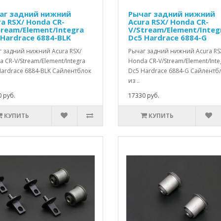
аг задний нижний
Рычаг задний нижний
ra RSX/ Honda CR-
Acura RSX/ Honda CR-
tream/Element/Integra
V/Stream/Element/Integ
 Hardrace 6884-BLK
Dc5 Hardrace 6884-G
г задний нижний Acura RSX/
Рычаг задний нижний Acura RS
 CR-V/Stream/Element/Integra
Honda CR-V/Stream/Element/Inte
Hardrace 6884-BLK Сайлентблок
Dc5 Hardrace 6884-G Сайлентб
из ..
 руб.
17330 руб.
КУПИТЬ
КУПИТЬ