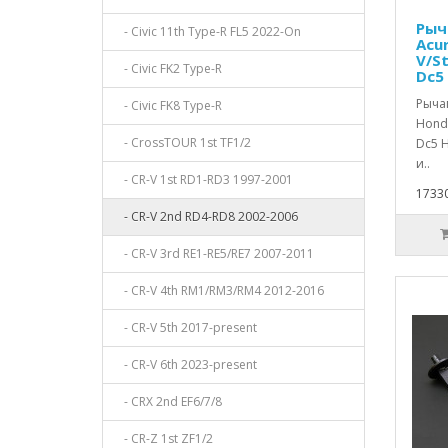
Рыч
- Civic 11th Type-R FL5 2022-On
Acu
V/S
- Civic FK2 Type-R
Dc5
Рыча
- Civic FK8 Type-R
Honda
- CrossTOUR 1st TF1/2
Dc5 
и..
- CR-V 1st RD1-RD3 1997-2001
17330
- CR-V 2nd RD4-RD8 2002-2006
- CR-V 3rd RE1-RE5/RE7 2007-2011
- CR-V 4th RM1/RM3/RM4 2012-2016
- CR-V 5th 2017-present
- CR-V 6th 2023-present
- CRX 2nd EF6/7/8
- CR-Z 1st ZF1/2