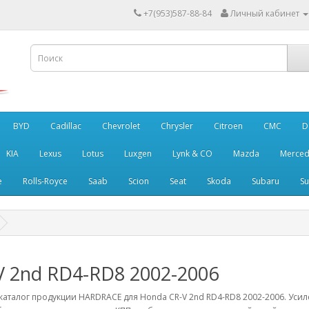
+7(953)587-88-84
Личный кабинет
BYD
Cadillac
Chevrolet
Chrysler
Citroen
CMC
D
KIA
Lexus
Lotus
Luxgen
Lynk & CO
Mazda
Merced
e
Rolls-Royce
Saab
Scion
Seat
Skoda
Subaru
Su
V 2nd RD4-RD8 2002-2006
аталог продукции HARDRACE для Honda CR-V 2nd RD4-RD8 2002-2006. Уси