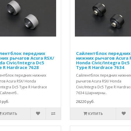
лентблок передних
Сайлентблок передних
них рычагов Acura RSX/
нижних рычагов Acura 
a Civic/Integra Dc5
Honda Civic/Integra Dc5
e R Hardrace 7628
Type R Hardrace 7634
ентблок передних нижних
Сайлентблок передних нижни
ов Acura RSX/ Honda
рычагов Acura RSX/ Honda
/Integra Dc5 Type R Hardrace
Civic/Integra Dc5 Type R Hardrac
Сайлентб..
7634 Шарнирны..
 руб.
28220 руб.
КУПИТЬ
КУПИТЬ