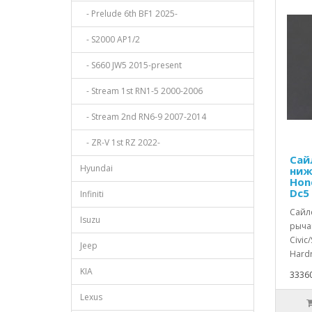
- Prelude 6th BF1 2025-
- S2000 AP1/2
- S660 JW5 2015-present
- Stream 1st RN1-5 2000-2006
- Stream 2nd RN6-9 2007-2014
- ZR-V 1st RZ 2022-
Сай
Hyundai
ниж
Hon
Dc5
Infiniti
Сайл
Isuzu
рычаг
Civic
Jeep
Hardr
KIA
33360
Lexus