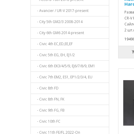
Har
- Avancier / UR-V 2017-present
Разв
CR-V 
- City 5th GM2/3 2008-2014
Сайл
2 шт.
- City 6th GM6 2014-present
19490
- Civic 4th EC,ED,EE,EF
- Civic 5th EG, EH, EJ1/2
- Civic 6th EK3/4/5/9, EJ6/7/8/9, EM1
- Civic 7th EM2, ES1, EP1/2/3/4, EU
- Civic 8th FD
- Civic 8th FN, FK
- Civic 9th FG, FB
- Civic 10th FC
- Civic 11th FE/FL 2022-On