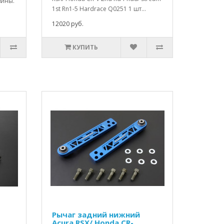
зины.
1st Rn1-5 Hardrace Q0251 1 шт...
12020 руб.
КУПИТЬ
Рычаг задний нижний
Acura RSX/ Honda CR-