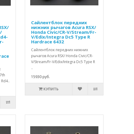
Сайлентблок передних
RSX/
нижних рычагов Acura RSX/
/
Honda Civic/CR-V/Stream/Fr-
Rd4-
V/Edix/Integra Dc5 Type R
r-
Hardrace 6432
Сайлентблок передних нижних
race
рычагов Acura RSX/ Honda Civic/CR-
V/Stream/Fr-V/Edix/Integra Dc5 Type R
..
х
7th
15930 руб.
 Rd4..
КУПИТЬ