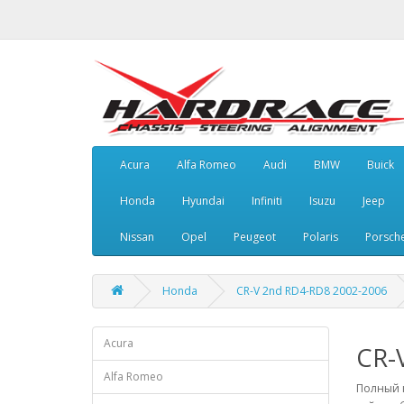
Acura
Alfa Romeo
Audi
BMW
Buick
Honda
Hyundai
Infiniti
Isuzu
Jeep
Nissan
Opel
Peugeot
Polaris
Porsch
Honda
CR-V 2nd RD4-RD8 2002-2006
Acura
CR-
Alfa Romeo
Полный к