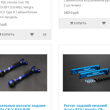
Сайлентблок из усиленной ре
 RSX, Honda Civic 7th
2 шт./компл..
S1/EP1/2/3/4/EU, Integra
DC5 Type R Сайлентблоки
28010 руб.
го продоль..
КУПИТЬ
 руб.
КУПИТЬ
вальные рычаги задние
Рычаг задний нижний
da CR-V Rd4-Rd8
Acura RSX/ Honda CR-