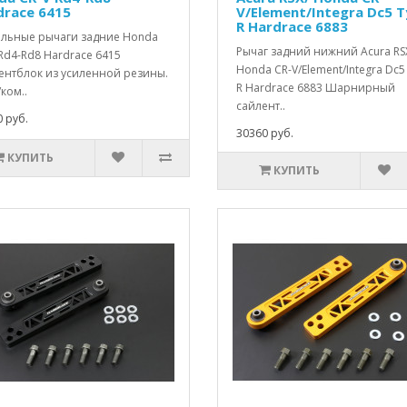
drace 6415
V/Element/Integra Dc5 
R Hardrace 6883
альные рычаги задние Honda
Рычаг задний нижний Acura RS
Rd4-Rd8 Hardrace 6415
Honda CR-V/Element/Integra Dc5
ентблок из усиленной резины.
R Hardrace 6883 Шарнирный
/ком..
сайлент..
 руб.
30360 руб.
КУПИТЬ
КУПИТЬ