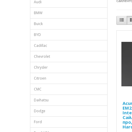
сайлентб
Audi
BMW
Buick
BYD
Cadillac
Chevrolet
Chrysler
Citroen
CMC
Daihatsu
Acur
EM2/
Dodge
Int
Сай
про
Ford
Har