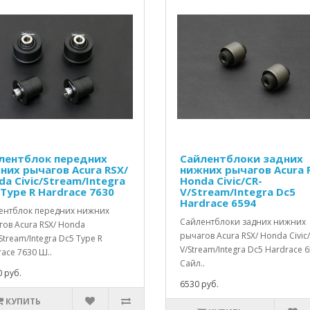
лентблок передних
Сайлентблоки задних
них рычагов Acura RSX/
нижних рычагов Acura 
da Civic/Stream/Integra
Honda Civic/CR-
 Type R Hardrace 7630
V/Stream/Integra Dc5
Hardrace 6594
ентблок передних нижних
Сайлентблоки задних нижних
ов Acura RSX/ Honda
рычагов Acura RSX/ Honda Civic
/Stream/Integra Dc5 Type R
V/Stream/Integra Dc5 Hardrace 
ace 7630 Ш..
Сайл..
 руб.
6530 руб.
КУПИТЬ