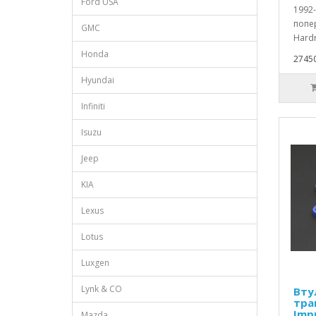
Ford USA
1992
попе
GMC
Hardr
Honda
27450
Hyundai
Infiniti
Isuzu
Jeep
KIA
Lexus
Lotus
Luxgen
Lynk & CO
Вту
тра
Imp
Mazda