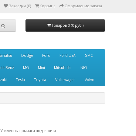
Закладки (0)
Корзина
Оформление заказа
Товаров 0 (0 руб.)
aihatsu
Dodge
Ford
Ford USA
GMC
es-Benz
MG
Mini
Mitsubishi
NIO
zuki
Tesla
Toyota
Volkswagen
Volvo
. Усиленные рычаги подвески и