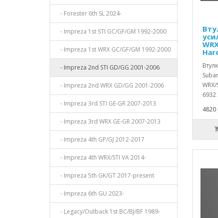
- Forester 6th SL 2024-
Вту
- Impreza 1st STI GC/GF/GM 1992-2000
уси
WRX
- Impreza 1st WRX GC/GF/GM 1992-2000
Har
Втул
- Impreza 2nd STI GD/GG 2001-2006
Subar
WRX/S
- Impreza 2nd WRX GD/GG 2001-2006
6932 
- Impreza 3rd STI GE-GR 2007-2013
4820 
- Impreza 3rd WRX GE-GR 2007-2013
- Impreza 4th GP/GJ 2012-2017
- Impreza 4th WRX/STI VA 2014-
- Impreza 5th GK/GT 2017-present
- Impreza 6th GU 2023-
- Legacy/Outback 1st BC/BJ/BF 1989-