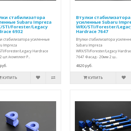
лки стабилизатора
Втулки стабилизатора
ленные Subaru Impreza
усиленные Subaru Impr
/STI/Forester/Legacy
WRX/STI/Forester/Legac
drace 6932
Hardrace 7647
ки стабилизатора усиленные
Втулки стабилизатора усилен
u Impreza
Subaru Impreza
TI/Forester/Legacy Hardrace
WRX/STI/Forester/Legacy Hardra
2 шт./комплект Р..
7647 Фасад - 20мм 2 ш..
руб.
4820 руб.
КУПИТЬ
КУПИТЬ