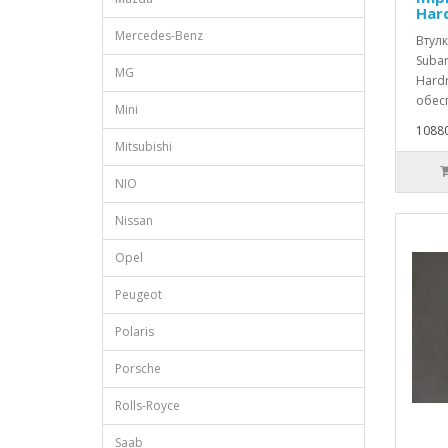
Har
Mercedes-Benz
Втул
Subar
MG
Hardr
обесп
Mini
10880
Mitsubishi
NIO
Nissan
Opel
Peugeot
Polaris
Porsche
Rolls-Royce
Saab