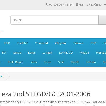
+7(953)587-88-84
Личный кабинет
BYD
Cadillac
Chevrolet
Chrysler
Citroen
CMC
D
KIA
Lexus
Lotus
Luxgen
Lynk & CO
Mazda
Merced
e
Rolls-Royce
Saab
Scion
Seat
Skoda
Subaru
Su
06
reza 2nd STI GD/GG 2001-2006
аталог продукции HARDRACE для Subaru Impreza 2nd STI GD/GG 2001-2006