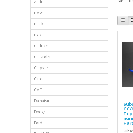
сайлентб
Audi
BMW
Buick
BYD
Cadillac
Chevrolet
Chrysler
Citroen
CMC
Daihatsu
Sub
GC/
Dodge
Пер
поп
Har
Ford
Subar