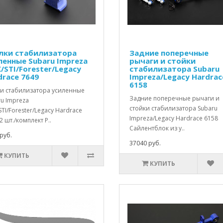
лки стабилизатора
Задние поперечные
ленные Subaru Impreza
рычаги и стойки
/STI/Forester/Legacy
стабилизатора Subaru
drace 7649
Impreza/Legacy Hardrac
6158
ки стабилизатора усиленные
Задние поперечные рычаги и
u Impreza
стойки стабилизатора Subaru
TI/Forester/Legacy Hardrace
Impreza/Legacy Hardrace 6158
2 шт./комплект Р..
Сайлентблок из у..
руб.
37040 руб.
КУПИТЬ
КУПИТЬ