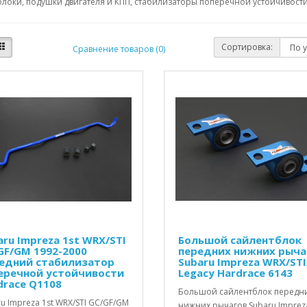
локи, подушки двигателя и КПП, стабилизаторы поперечной устойчивости,
Сортировка:
Сравнение товаров (0)
aru Impreza 1st WRX/STI
Большой сайлентблок
GF/GM 1992-2000
передних нижних рыча
едний стабилизатор
Subaru Impreza WRX/STI
еречной устойчивости
Legacy Hardrace 6143
drace Q1108
Большой сайлентблок передн
u Impreza 1st WRX/STI GC/GF/GM
нижних рычагов Subaru Imprez