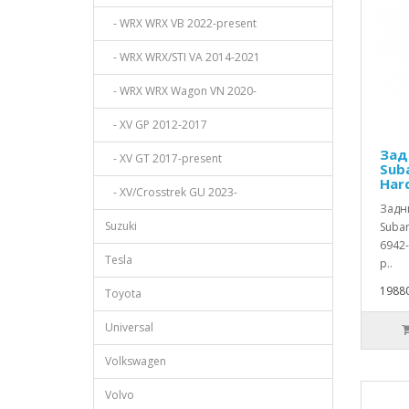
- WRX WRX VB 2022-present
- WRX WRX/STI VA 2014-2021
- WRX WRX Wagon VN 2020-
- XV GP 2012-2017
Зад
- XV GT 2017-present
Suba
Har
- XV/Crosstrek GU 2023-
Задн
Suzuki
Subar
6942
Tesla
р..
19880
Toyota
Universal
Volkswagen
Volvo