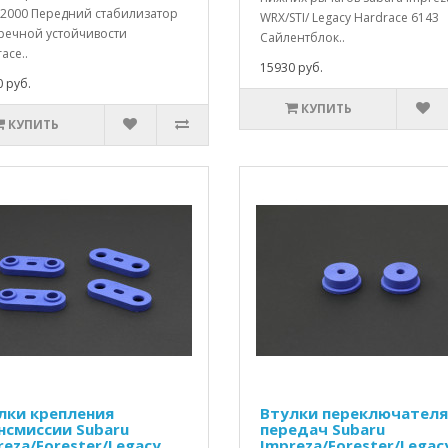
-2000 Передний стабилизатор
WRX/STI/ Legacy Hardrace 6143
речной устойчивости
Сайлентблок..
ace..
15930 руб.
 руб.
КУПИТЬ
КУПИТЬ
лки крепления
Втулки переключателя
нсмиссии Subaru
передач Subaru
reza/Forester/Legacy
Impreza/Forester/Legac