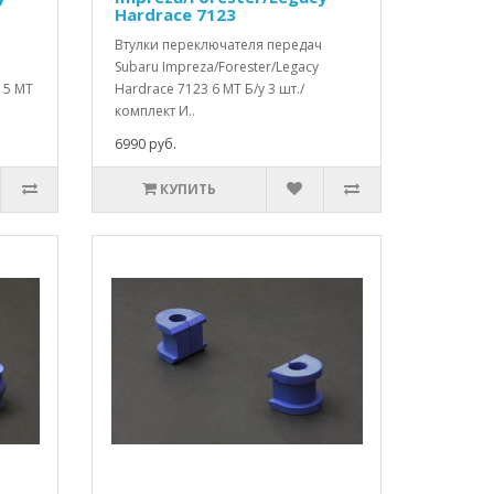
Hardrace 7123
Втулки переключателя передач
Subaru Impreza/Forester/Legacy
 5 МТ
Hardrace 7123 6 MT Б/у 3 шт./
комплект И..
6990 руб.
КУПИТЬ