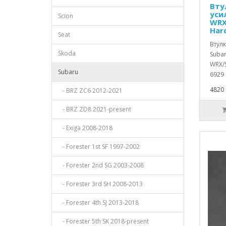
Вту
уси
Scion
WRX
Har
Seat
Втул
Skoda
Subar
WRX/S
Subaru
6929 
4820 
- BRZ ZC6 2012-2021
- BRZ ZD8 2021-present
- Exiga 2008-2018
- Forester 1st SF 1997-2002
- Forester 2nd SG 2003-2008
- Forester 3rd SH 2008-2013
- Forester 4th SJ 2013-2018
- Forester 5th SK 2018-present