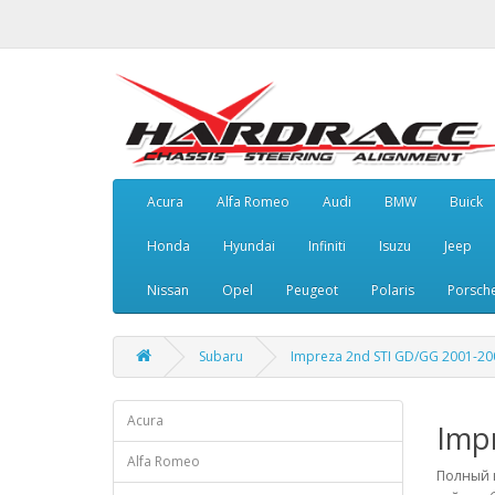
Acura
Alfa Romeo
Audi
BMW
Buick
Honda
Hyundai
Infiniti
Isuzu
Jeep
Nissan
Opel
Peugeot
Polaris
Porsch
Subaru
Impreza 2nd STI GD/GG 2001-20
Acura
Imp
Alfa Romeo
Полный к