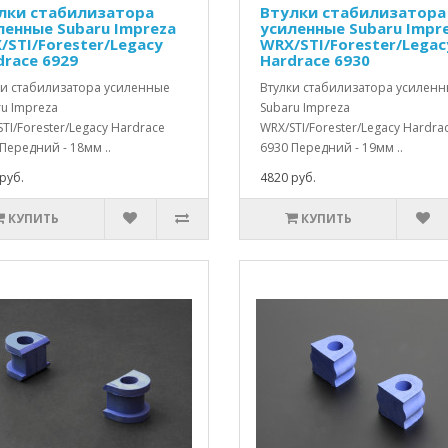
лки стабилизатора
Втулки стабилизатора
ленные Subaru Impreza
усиленные Subaru Impr
/STI/Forester/Legacy
WRX/STI/Forester/Legac
drace 6929
Hardrace 6930
ки стабилизатора усиленные
Втулки стабилизатора усилен
u Impreza
Subaru Impreza
TI/Forester/Legacy Hardrace
WRX/STI/Forester/Legacy Hardra
Передний - 18мм ..
6930 Передний - 19мм ..
руб.
4820 руб.
КУПИТЬ
КУПИТЬ