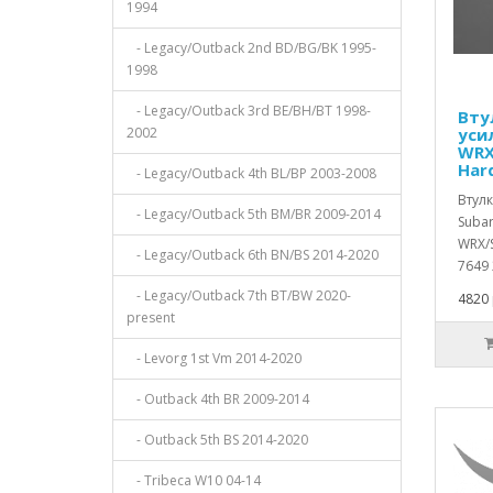
1994
- Legacy/Outback 2nd BD/BG/BK 1995-
1998
- Legacy/Outback 3rd BE/BH/BT 1998-
Вту
2002
уси
WRX
Har
- Legacy/Outback 4th BL/BP 2003-2008
Втул
- Legacy/Outback 5th BM/BR 2009-2014
Subar
WRX/S
- Legacy/Outback 6th BN/BS 2014-2020
7649 
- Legacy/Outback 7th BT/BW 2020-
4820 
present
- Levorg 1st Vm 2014-2020
- Outback 4th BR 2009-2014
- Outback 5th BS 2014-2020
- Tribeca W10 04-14