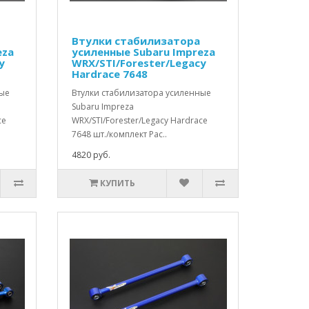
Втулки стабилизатора
eza
усиленные Subaru Impreza
y
WRX/STI/Forester/Legacy
Hardrace 7648
ные
Втулки стабилизатора усиленные
Subaru Impreza
ce
WRX/STI/Forester/Legacy Hardrace
7648 шт./комплект Рас..
4820 руб.
КУПИТЬ