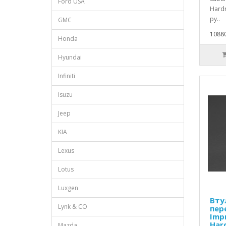
Ford USA
Hardr
ру..
GMC
10880
Honda
Hyundai
Infiniti
Isuzu
Jeep
KIA
Lexus
Lotus
Luxgen
Вту
Lynk & CO
пер
Imp
Har
Mazda