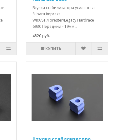
ные
Втулки стабилизатора усиленные
Subaru Impreza
ce
WRX/STI/Forester/Legacy Hardrace
6930 Передний - 19мм ..
4820 руб.
КУПИТЬ
Втулки стабилизатора