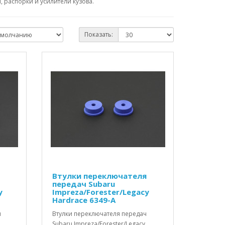
 распорки и усилители кузова.
Показать:
Втулки переключателя
передач Subaru
y
Impreza/Forester/Legacy
Hardrace 6349-A
и
Втулки переключателя передач
Subaru Impreza/Forester/Legacy