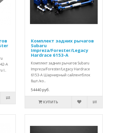
гов
Комплект задних рычагов
ster
Subaru
Impreza/Forester/Legacy
Hardrace 6153-A
ru
Комплект задних рычагов Subaru
942-A
Impreza/Forester/Legacy Hardrace
 I..
6153-A Шарнирный сайлентблок
8шт./ко..
54440 руб.
КУПИТЬ