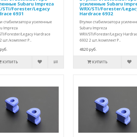
ленные Subaru Impreza
усиленные Subaru Impr
/STI/Forester/Legacy
WRX/STI/Forester/Legac
drace 6931
Hardrace 6932
ки стабилизатора усиленные
Втулки стабилизатора усилен
u Impreza
Subaru Impreza
TI/Forester/Legacy Hardrace
WRX/STI/Forester/Legacy Hardra
2 шт./комплект Р..
6932 2 шт./комплект Р..
руб.
4820 руб.
КУПИТЬ
КУПИТЬ