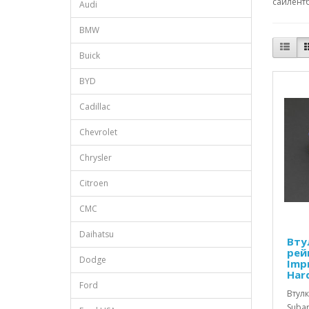
сайлентб
Audi
BMW
Buick
BYD
Cadillac
Chevrolet
Chrysler
Citroen
CMC
Daihatsu
Вту
рей
Dodge
Imp
Har
Ford
Втул
Subar