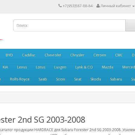
+7(953)587-88-84
Личный кабинет
BYD
Cadillac
Chevrolet
Chrysler
Citroen
CMC
D
KIA
Lexus
Lotus
Luxgen
Lynk & CO
Mazda
Merced
e
Rolls-Royce
Saab
Scion
Seat
Skoda
Subaru
Su
ester 2nd SG 2003-2008
аталог продукции HARDRACE для Subaru Forester 2nd SG 2003-2008. Усиле