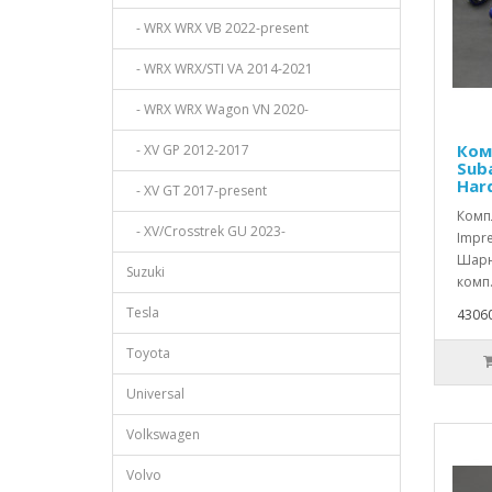
- WRX WRX VB 2022-present
- WRX WRX/STI VA 2014-2021
- WRX WRX Wagon VN 2020-
Ком
- XV GP 2012-2017
Suba
Har
- XV GT 2017-present
Комп
- XV/Crosstrek GU 2023-
Impre
Шарн
Suzuki
комп.
Tesla
43060
Toyota
Universal
Volkswagen
Volvo