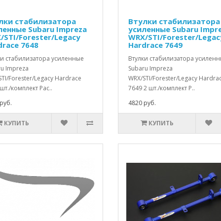
лки стабилизатора
Втулки стабилизатора
ленные Subaru Impreza
усиленные Subaru Impr
/STI/Forester/Legacy
WRX/STI/Forester/Legac
drace 7648
Hardrace 7649
ки стабилизатора усиленные
Втулки стабилизатора усилен
u Impreza
Subaru Impreza
TI/Forester/Legacy Hardrace
WRX/STI/Forester/Legacy Hardra
шт./комплект Рас..
7649 2 шт./комплект Р..
руб.
4820 руб.
КУПИТЬ
КУПИТЬ