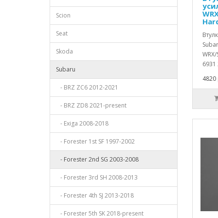
уси
WRX
Scion
Har
Seat
Втул
Subar
Skoda
WRX/S
6931 
Subaru
4820 
- BRZ ZC6 2012-2021
- BRZ ZD8 2021-present
- Exiga 2008-2018
- Forester 1st SF 1997-2002
- Forester 2nd SG 2003-2008
- Forester 3rd SH 2008-2013
- Forester 4th SJ 2013-2018
- Forester 5th SK 2018-present