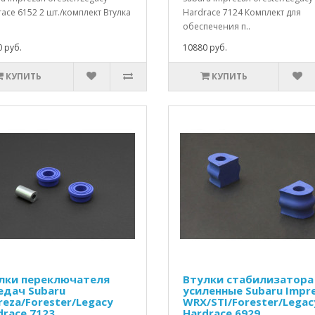
ace 6152 2 шт./комплект Втулка
Hardrace 7124 Комплект для
обеспечения п..
 руб.
10880 руб.
КУПИТЬ
КУПИТЬ
лки переключателя
Втулки стабилизатора
едач Subaru
усиленные Subaru Impr
reza/Forester/Legacy
WRX/STI/Forester/Legac
drace 7123
Hardrace 6929