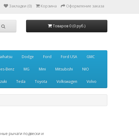
Закладки (0)
Корзина
Оформление заказа
Товаров 0 (0 руб.)
aihatsu
Dodge
Ford
Ford USA
GMC
es-Benz
MG
Mini
Mitsubishi
NIO
zuki
Tesla
Toyota
Volkswagen
Volvo
нные рычаги подвески и