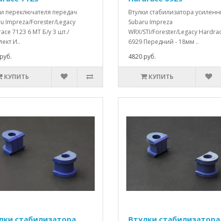
ки переключателя передач
Втулки стабилизатора усилен
u Impreza/Forester/Legacy
Subaru Impreza
ace 7123 6 MT Б/у 3 шт./
WRX/STI/Forester/Legacy Hardra
ект И..
6929 Передний - 18мм ..
руб.
4820 руб.
КУПИТЬ
КУПИТЬ
лки стабилизатора
Втулки стабилизатора