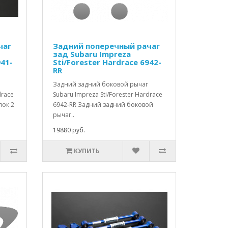
чаг
Задний поперечный рачаг
зад Subaru Impreza
941-
Sti/Forester Hardrace 6942-
RR
Задний задний боковой рычаг
drace
Subaru Impreza Sti/Forester Hardrace
лок 2
6942-RR Задний задний боковой
рычаг..
19880 руб.
КУПИТЬ