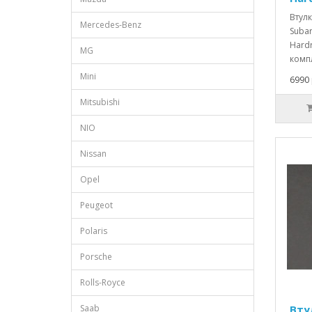
Втул
Mercedes-Benz
Subar
Hardr
MG
компл
Mini
6990 
Mitsubishi
NIO
Nissan
Opel
Peugeot
Polaris
Porsche
Rolls-Royce
Saab
Вту