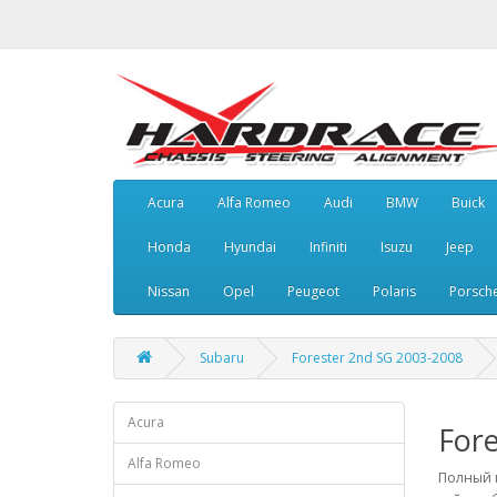
Acura
Alfa Romeo
Audi
BMW
Buick
Honda
Hyundai
Infiniti
Isuzu
Jeep
Nissan
Opel
Peugeot
Polaris
Porsch
Subaru
Forester 2nd SG 2003-2008
Acura
For
Alfa Romeo
Полный к