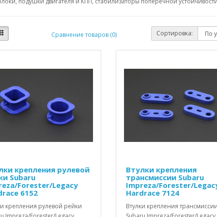
локи, подушки двигателя и КПП, стабилизаторы поперечной устойчивости,
Сортировка:
Сравнение товаров (0)
лки крепления рулевой
Втулки крепления
ки Subaru
трансмиссии Subaru
reza/Forester/Legacy
Impreza/Forester/Legac
drace 6152
Hardrace 7124
ки крепления рулевой рейки
Втулки крепления трансмисси
u Impreza/Forester/Legacy
Subaru Impreza/Forester/Legacy