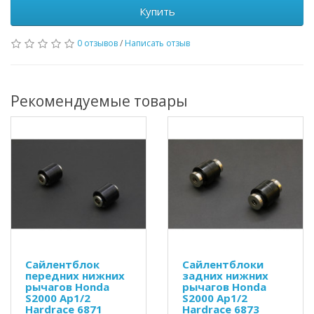
Купить
0 отзывов
/
Написать отзыв
Рекомендуемые товары
Сайлентблок
Сайлентблоки
передних нижних
задних нижних
рычагов Honda
рычагов Honda
S2000 Ap1/2
S2000 Ap1/2
Hardrace 6871
Hardrace 6873