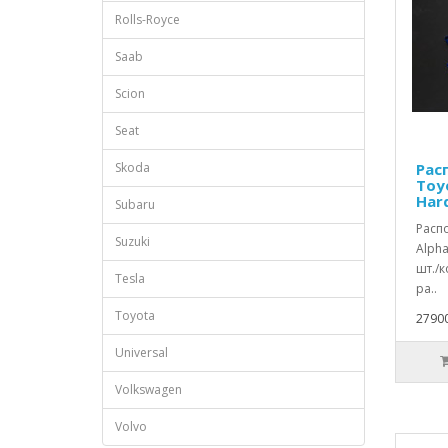
Rolls-Royce
Saab
Scion
Seat
Skoda
Рас
Toyo
Har
Subaru
Расп
Suzuki
Alpha
шт./
Tesla
ра..
Toyota
27900
Universal
Volkswagen
Volvo