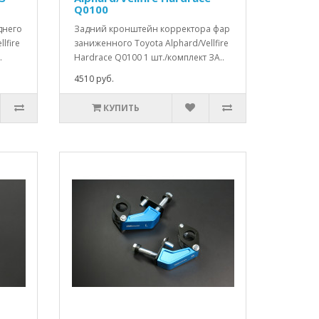
Q0100
днего
Задний кронштейн корректора фар
lfire
заниженного Toyota Alphard/Vellfire
.
Hardrace Q0100 1 шт./комплект ЗА..
4510 руб.
КУПИТЬ