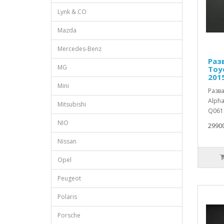
Lynk & CO
Mazda
Mercedes-Benz
Раз
MG
Toyo
201
Mini
Разв
Alpha
Mitsubishi
Q061
NIO
29900
Nissan
Opel
Peugeot
Polaris
Porsche