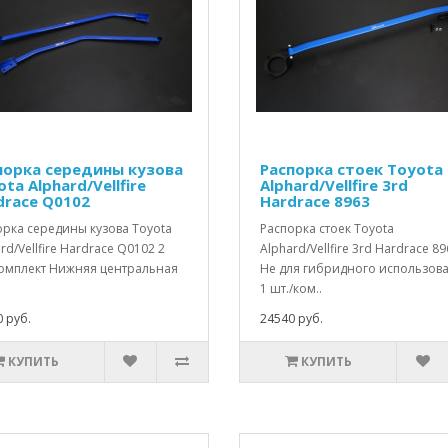
порка середины кузова
Распорка стоек Toyota
ta Alphard/Vellfire
Alphard/Vellfire 3rd
drace Q0102
Hardrace 8963
орка середины кузова Toyota
Распорка стоек Toyota
rd/Vellfire Hardrace Q0102 2
Alphard/Vellfire 3rd Hardrace 89
комплект Нижняя центральная
Не для гибридного использов
1 шт./ком..
 руб.
24540 руб.
КУПИТЬ
КУПИТЬ