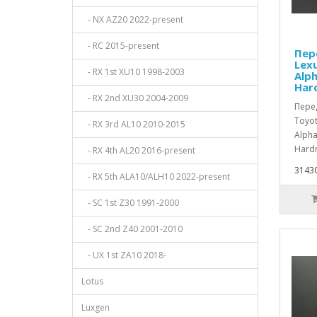
- NX AZ20 2022-present
- RC 2015-present
Пер
Lex
- RX 1st XU10 1998-2003
Alph
Har
- RX 2nd XU30 2004-2009
Пере
Toyo
- RX 3rd AL10 2010-2015
Alpha
Hardr
- RX 4th AL20 2016-present
31430
- RX 5th ALA10/ALH10 2022-present
- SC 1st Z30 1991-2000
- SC 2nd Z40 2001-2010
- UX 1st ZA10 2018-
Lotus
Luxgen