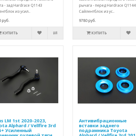
а - зад Hardrace Q1143
рычага - перед Hardrace Q1144
нтблок из усил..
Сайлентблок из ус..
 руб.
9780 руб.
КУПИТЬ
КУПИТЬ
s LM 1st 2020-2023,
Антивибрационные
ta Alphard / Vellfire 3rd
вставки заднего
5+ Усиленный
подрамника Toyota
онечник рулевой тяги
Alphard / Vellfire 3rd 201