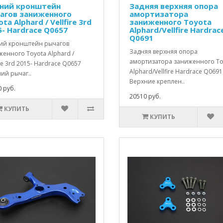
ний кронштейн
Задняя верхняя опора
агов заниженного
амортизатора
ta Alphard / Vellfire 3rd
заниженного Toyota
5- Hardrace Q0657
Alphard/Vellfire Hardrac
Q0691
ий кронштейн рычагов
Задняя верхняя опора
енного Toyota Alphard /
амортизатора заниженного To
ire 3rd 2015- Hardrace Q0657
Alphard/Vellfire Hardrace Q0691
ий рычаг..
Верхние креплен..
 руб.
20510 руб.
КУПИТЬ
КУПИТЬ