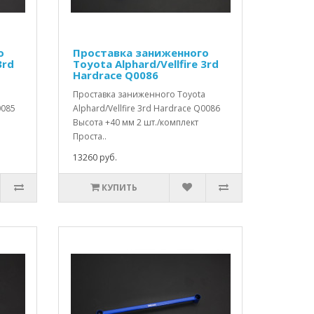
о
Проставка заниженного
3rd
Toyota Alphard/Vellfire 3rd
Hardrace Q0086
a
Проставка заниженного Toyota
0085
Alphard/Vellfire 3rd Hardrace Q0086
Высота +40 мм 2 шт./комплект
Проста..
13260 руб.
КУПИТЬ