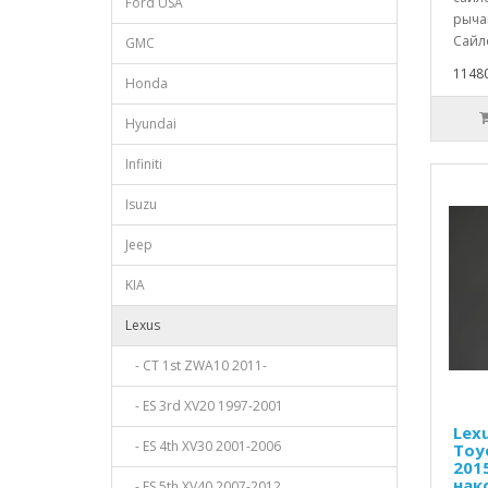
Ford USA
рычаг
Сайле
GMC
11480
Honda
Hyundai
Infiniti
Isuzu
Jeep
KIA
Lexus
- CT 1st ZWA10 2011-
- ES 3rd XV20 1997-2001
Lexu
- ES 4th XV30 2001-2006
Toyo
201
нак
- ES 5th XV40 2007-2012