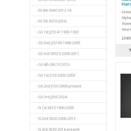
Har
- ES 6th XV60 2012-18
Lexus
Alpha
- ES 7th XV70 2018-
Усил
тяги 
- GS 1st JZS147 1993-1997
23450
- GS 2nd JZS160 1998-2005
- GS 3rd GRS19 2006-2011
- GS 4th GRL10 2012-
- GX 1st J120 2003-2009
- GX 2nd J150 2009-present
- GX 3rd J250 2024-
- IS 1st XE10 1999-2005
- IS 2nd XE20 2006-2013
- IS 3rd XE30 2014-present