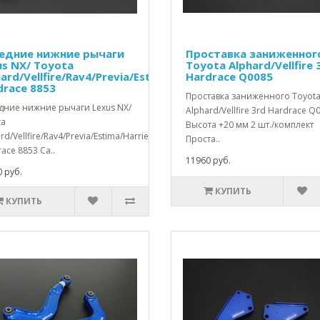
едние нижние рычаги
Проставка заниженног
us NX/ Toyota
Toyota Alphard/Vellfire 
ard/Vellfire/Rav4/Previa/Estima/Harrier
Hardrace Q0085
drace 8853
Проставка заниженного Toyot
дние нижние рычаги Lexus NX/
Alphard/Vellfire 3rd Hardrace Q
ta
Высота +20 мм 2 шт./комплект
rd/Vellfire/Rav4/Previa/Estima/Harrier
Проста..
ace 8853 Са..
11960 руб.
 руб.
КУПИТЬ
КУПИТЬ