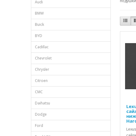
подушки 
Audi
BMW
Buick
BYD
Cadillac
Chevrolet
Chrysler
Citroen
CMC
Daihatsu
Lex
сай
Dodge
ниж
Har
Ford
Lexus
сайл