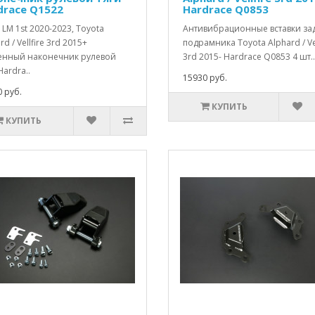
drace Q1522
Hardrace Q0853
 LM 1st 2020-2023, Toyota
Антивибрационные вставки за
rd / Vellfire 3rd 2015+
подрамника Toyota Alphard / Vel
енный наконечник рулевой
3rd 2015- Hardrace Q0853 4 шт..
Hardra..
15930 руб.
 руб.
КУПИТЬ
КУПИТЬ