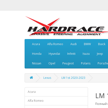
Acura
Alfa Romeo
Audi
BMW
Buick
Honda
Hyundai
Infiniti
Isuzu
Jeep
Nissan
Opel
Peugeot
Polaris
Porsch
Lexus
LM 1st 2020-2023
Acura
LM 
Alfa Romeo
Полный к