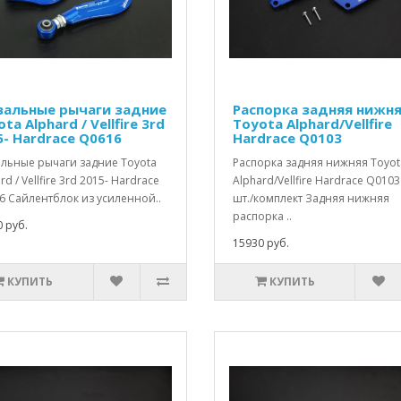
вальные рычаги задние
Распорка задняя нижн
ta Alphard / Vellfire 3rd
Toyota Alphard/Vellfire
5- Hardrace Q0616
Hardrace Q0103
альные рычаги задние Toyota
Распорка задняя нижняя Toyot
rd / Vellfire 3rd 2015- Hardrace
Alphard/Vellfire Hardrace Q0103
6 Сайлентблок из усиленной..
шт./комплект Задняя нижняя
распорка ..
 руб.
15930 руб.
КУПИТЬ
КУПИТЬ