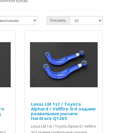
илители кузова.
Показать:
Lexus LM 1st / Toyota
го
Alphard / Vellfire 3rd задние
д
развальные рычаги
Hardrace Q1265
Lexus LM 1st / Toyota Alphard / Vellfire
его
3rd задние развальные рычаги