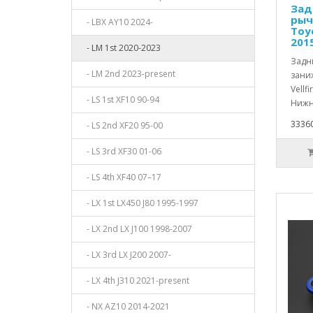
Зад
рыч
- LBX AY10 2024-
Toyo
201
- LM 1st 2020-2023
Задн
- LM 2nd 2023-present
заниж
Vellf
- LS 1st XF10 90-94
Нижн
33360
- LS 2nd XF20 95-00
- LS 3rd XF30 01-06
- LS 4th XF40 07–17
- LX 1st LX450 J80 1995-1997
- LX 2nd LX J100 1998-2007
- LX 3rd LX J200 2007-
- LX 4th J310 2021-present
- NX AZ10 2014-2021