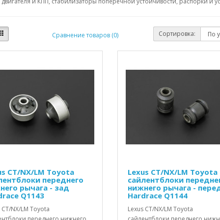
двигателя и КПП, стабилизаторы поперечной устойчивости, распорки и ус
Сортировка:
Сравнение товаров (0)
us CT/NX/LM Toyota
Lexus CT/NX/LM Toyota
лентблоки переднего
сайлентблоки передне
него рычага - зад
нижнего рычага - пере
drace Q1143
Hardrace Q1144
 CT/NX/LM Toyota
Lexus CT/NX/LM Toyota
ентблоки переднего нижнего
сайлентблоки переднего нижн