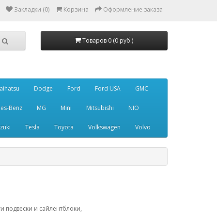
Закладки (0)
Корзина
Оформление заказа
Товаров 0 (0 руб.)
aihatsu
Dodge
Ford
Ford USA
GMC
es-Benz
MG
Mini
Mitsubishi
NIO
zuki
Tesla
Toyota
Volkswagen
Volvo
и подвески и сайлентблоки,