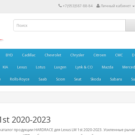
+7(953)587-88-84
Личный кабинет
BYD
Cadillac
Chevrolet
Chrysler
Citroen
CMC
D
KIA
Lexus
Lotus
Luxgen
Lynk & CO
Mazda
Merced
e
Rolls-Royce
Saab
Scion
Seat
Skoda
Subaru
Su
1st 2020-2023
аталог продукции HARDRACE для Lexus LM 1st 2020-2023. Усиленные рычаг