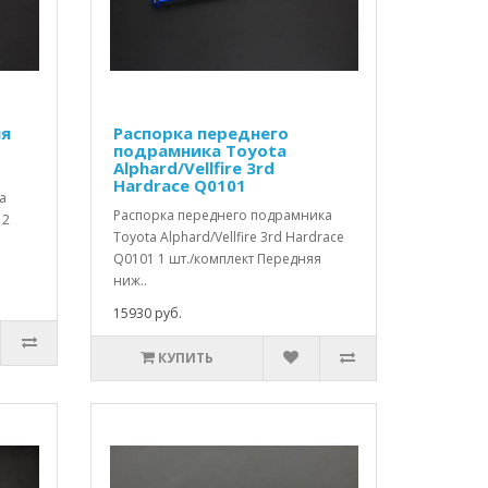
яя
Распорка переднего
подрамника Toyota
Alphard/Vellfire 3rd
Hardrace Q0101
a
Распорка переднего подрамника
 2
Toyota Alphard/Vellfire 3rd Hardrace
Q0101 1 шт./комплект Передняя
ниж..
15930 руб.
КУПИТЬ