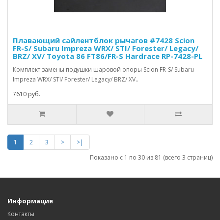
Плавающий сайлентблок рычагов #7428 Scion
FR-S/ Subaru Impreza WRX/ STI/ Forester/ Legacy/
BRZ/ XV/ Toyota 86 FT86/FR-S Hardrace RP-7428-PL
Комплект замены подушки шаровой опоры Scion FR-S/ Subaru
Impreza WRX/ STI/ Forester/ Legacy/ BRZ/ XV..
7610 руб.
1
2
3
>
>|
Показано с 1 по 30 из 81 (всего 3 страниц)
Информация
Контакты