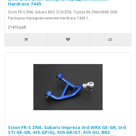
Hardrace 7445
Scion FR-S ZN6, Subaru BRZ ZC6/ZD8, Toyota 86 ZN6/GR86 ZN8
Распорка передняя нижняя Hardrace 7445 1 ..
21470 руб.
Scion FR-S ZN6, Subaru Impreza 3rd WRX GE-GR, 3rd
STI GE-GR, 4th GP/GJ, 5th GK/GT, 6th GU, BRZ