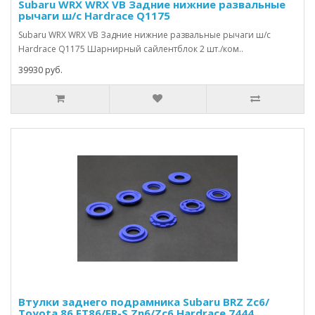
Subaru WRX WRX VB Задние нижние развальные
рычаги ш/с Hardrace Q1175
Subaru WRX WRX VB Задние нижние развальные рычаги ш/с
Hardrace Q1175 Шарнирный сайлентблок 2 шт./ком..
39930 руб.
Втулки заднего подрамника Subaru BRZ Zc6/
Toyota 86 FT86/FR-S Zn6/Zc6 Hardrace 7444