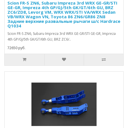
Scion FR-S ZN6, Subaru Impreza 3rd WRX GE-GR/STI
GE-GR, Impreza 4th GP/GJ/5th GK/GT/6th GU, BRZ
ZC6/ZD8, Levorg VM, WRX WRX/STI VA/WRX Sedan
VB/WRX Wagon VN, Toyota 86 ZN6/GR86 ZN8
Задние верхние развальные рычаги ш/с Hardrace
Q1034
Scion FR-S ZN6, Subaru Impreza 3rd WRX GE-GR/STI GE-GR, Impreza
4th GP/GJ/5th GK/GT/6th GU, BRZ ZC6/..
72650 руб.