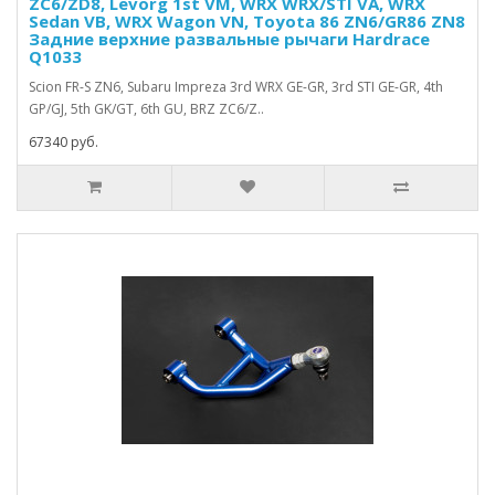
ZC6/ZD8, Levorg 1st VM, WRX WRX/STI VA, WRX
Sedan VB, WRX Wagon VN, Toyota 86 ZN6/GR86 ZN8
Задние верхние развальные рычаги Hardrace
Q1033
Scion FR-S ZN6, Subaru Impreza 3rd WRX GE-GR, 3rd STI GE-GR, 4th
GP/GJ, 5th GK/GT, 6th GU, BRZ ZC6/Z..
67340 руб.