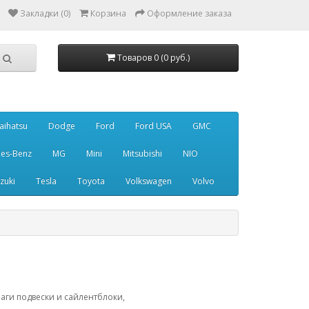
Закладки (0)
Корзина
Оформление заказа
Товаров 0 (0 руб.)
aihatsu
Dodge
Ford
Ford USA
GMC
es-Benz
MG
Mini
Mitsubishi
NIO
zuki
Tesla
Toyota
Volkswagen
Volvo
аги подвески и сайлентблоки,