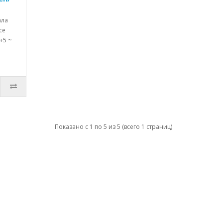
ала
ce
+5 ~
Показано с 1 по 5 из 5 (всего 1 страниц)