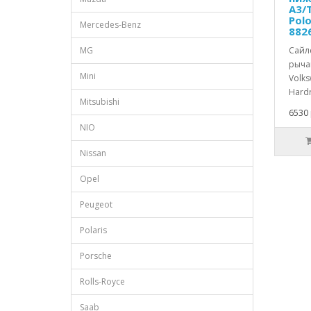
A3/
Pol
Mercedes-Benz
882
MG
Сайл
рычаг
Mini
Volks
Hardr
Mitsubishi
6530 
NIO
Nissan
Opel
Peugeot
Polaris
Porsche
Rolls-Royce
Saab