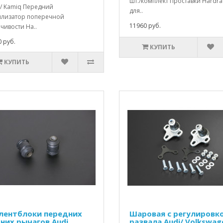
шт./комплект Проставки Hardra
 / Kamiq Передний
для..
илизатор поперечной
11960 руб.
чивости Ha..
 руб.
КУПИТЬ
КУПИТЬ
лентблоки передних
Шаровая с регулировк
них рычагов Audi
развала Audi/ Volkswag