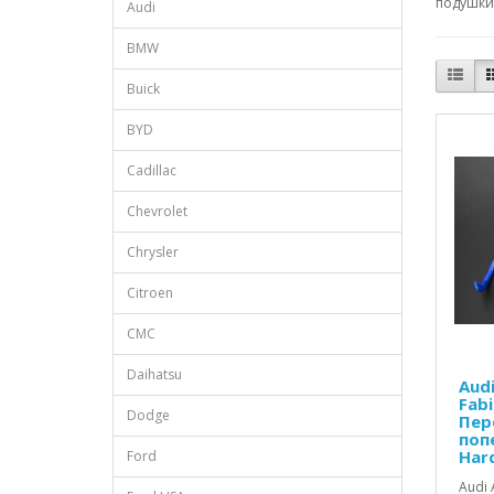
подушки 
Audi
BMW
Buick
BYD
Cadillac
Chevrolet
Chrysler
Citroen
CMC
Daihatsu
Audi
Fabi
Dodge
Пер
поп
Har
Ford
Audi 