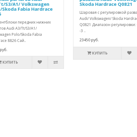
Tt/S3/A1/ Volkswagen
Skoda Hardrace Q0821
o/Skoda Fabia Hardrace
Шаровая с регулировкой разв
6
Audi/ Volkswagen/ Skoda Hardra
ентблоки передних нижних
Q0821 Диапазон регулировки: 
ов Audi A3/Tt/S3/A1/
-3 ..
wagen Polo/Skoda Fabia
23450 руб.
ace 8826 Сай..
руб.
КУПИТЬ
КУПИТЬ