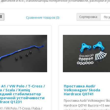
двигателя и КПП, стабилизаторы поперечной устойчивости, распорки и ус
Сортировка:
Сравнение товаров (0)
 A1 / VW Polo / T-Cross /
Проставка Audi/
a / Scala / Kamiq
Volkswagen/ Skoda
едний стабилизатор
Hardrace Q0741
еречной устойчивости
Проставка Audi/ Volkswagen/ Sk
drace Q1231
Hardrace Q0741 Высота +15 мм
A1 / VW Polo / T-Cross / Fabia /