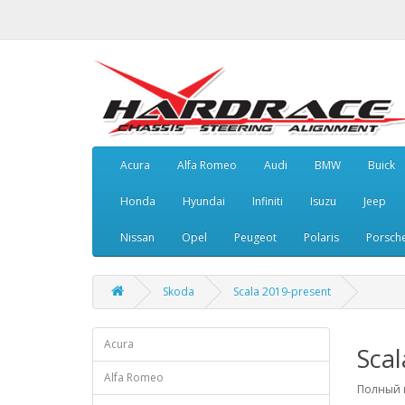
Acura
Alfa Romeo
Audi
BMW
Buick
Honda
Hyundai
Infiniti
Isuzu
Jeep
Nissan
Opel
Peugeot
Polaris
Porsch
Skoda
Scala 2019-present
Acura
Scal
Alfa Romeo
Полный к