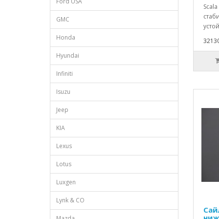
Ford USA
Scala
стаб
GMC
устой
Honda
32130
Hyundai
Infiniti
Isuzu
Jeep
KIA
Lexus
Lotus
Luxgen
Lynk & CO
Сай
ниж
Mazda