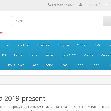
+7(953)587-88-84
Личный кабинет
BYD
Cadillac
Chevrolet
Chrysler
Citroen
CMC
D
KIA
Lexus
Lotus
Luxgen
Lynk & CO
Mazda
Merced
e
Rolls-Royce
Saab
Scion
Seat
Skoda
Subaru
Su
a 2019-present
аталог продукции HARDRACE для Skoda Scala 2019-present. Усиленные рыч