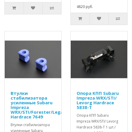
4820 руб.
Втулки
Опора КПП Subaru
стабилизатора
Impreza WRX/STI/
усиленные Subaru
Levorg Hardrace
Impreza
5838-T
WRX/STI/Forester/Legacy
Опора КПП Subaru
Hardrace 7649
Impreza WRX/STI/ Levorg
Втулки стабилизатора
Hardrace 5838-T 1 шт./
усиленные Subaru