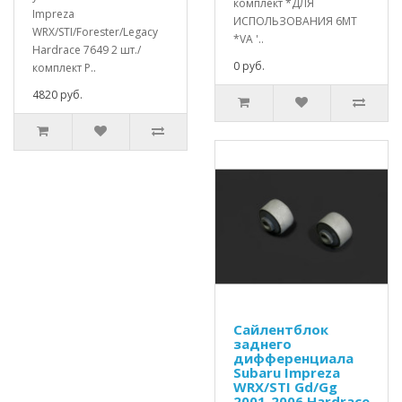
комплект *ДЛЯ
Impreza
ИСПОЛЬЗОВАНИЯ 6MT
WRX/STI/Forester/Legacy
*VA '..
Hardrace 7649 2 шт./
0 руб.
комплект Р..
4820 руб.
Сайлентблок
заднего
дифференциала
Subaru Impreza
WRX/STI Gd/Gg
2001-2006 Hardrace