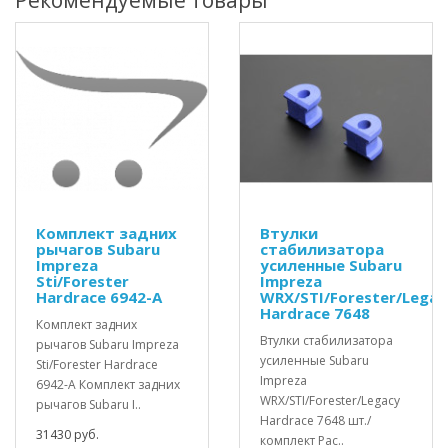
Комплект задних
Втулки
рычагов Subaru
стабилизатора
Impreza
усиленные Subaru
Sti/Forester
Impreza
Hardrace 6942-A
WRX/STI/Forester/Legac
Hardrace 7648
Комплект задних
Втулки стабилизатора
рычагов Subaru Impreza
усиленные Subaru
Sti/Forester Hardrace
Impreza
6942-A Комплект задних
WRX/STI/Forester/Legacy
рычагов Subaru I..
Hardrace 7648 шт./
31430 руб.
комплект Рас..