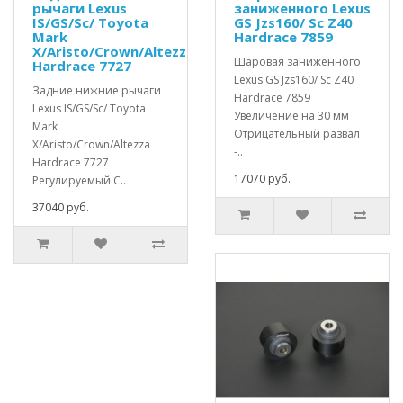
рычаги Lexus
заниженного Lexus
IS/GS/Sc/ Toyota
GS Jzs160/ Sc Z40
Mark
Hardrace 7859
X/Aristo/Crown/Altezza
Шаровая заниженного
Hardrace 7727
Lexus GS Jzs160/ Sc Z40
Задние нижние рычаги
Hardrace 7859
Lexus IS/GS/Sc/ Toyota
Увеличение на 30 мм
Mark
Отрицательный развал
X/Aristo/Crown/Altezza
-..
Hardrace 7727
17070 руб.
Регулируемый С..
37040 руб.