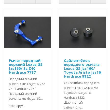
Рычаг передний
Сайлентблок
верхний Lexus GS
переднего рычага
Jzs160/ Sc Z40
Lexus GS Jzs160/
Hardrace 7787
Toyota Aristo Jzs16
Hardrace 8822
Передний верхний
Сайлентблок переднего
рычаг Lexus Gs Jzs160/ Sc
рычага Lexus GS Jzs160/
Z40 Hardrace 7787
Toyota Aristo Jzs16
Передний верхний
Hardrace 8822
рычаг Lexus Gs Jzs160/..
Шарнирный
55010 руб.
сайлентбло..