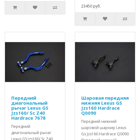
23450 руб.
Передний
Шаровая передняя
диагональный
нижняя Lexus GS
рычаг Lexus GS
Jzs160 Hardrace
Jzs160/ Sc Z40
Q0090
Hardrace 7678
Передний нижний
Передний
шаровой шарнир Lexus
диагональный рычаг
Gs Jzs160 Hardrace Q0090
Lexus GS Jzs160/ Sc Z40