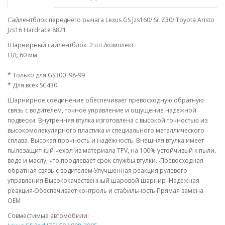
Сайлентблок переднего рычага Lexus GS Jzs160/ Sc Z30/ Toyota Aristo
Jzs16 Hardrace 8821
Шарнирный сайлентблок. 2 шт./комплект
НД: 60 мм
* Только для GS300 '98-99
* Для всех SC430
Шарнирное соединение обеспечивает превосходную обратную
связь с водителем, точное управление и ощущение надежной
подвески. Внутренняя втулка изготовлена с высокой точностью из
высокомолекулярного пластика и специального металлического
сплава. Высокая прочность и надежность. Внешняя втулка имеет
пылезащитный чехол из материала TPV, на 100% устойчивый к пыли,
воде и маслу, что продлевает срок службы втулки. ‧Превосходная
обратная связь с водителем‧Улучшенная реакция рулевого
управления‧Высококачественный шаровой шарнир ‧Надежная
реакция‧Обеспечивает контроль и стабильность‧Прямая замена
OEM
Совместимые автомобили: