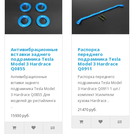
Антивибрационные
Распорка
вставки заднего
переднего
подрамника Tesla
подрамника Tesla
Model 3 Hardrace
Model 3 Hardrace
Q0855
Q0911
Антивибрационные
Распорка переднего
вставки заднего
подрамника Tesla Model
подрамника Tesla Model
3 Hardrace Q0911 1 шт./
3 Hardrace Q0855 Для
комплект Усилители
моделей до рестайлинга
кузова Hardrace ..
..
21470 руб.
15930 руб.