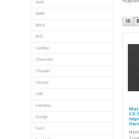
подушки 
Audi
BMW
Buick
BYD
Cadillac
Chevrolet
Chrysler
Citroen
CMC
Daihatsu
Mazd
CX-
Dodge
пер
Har
Ford
Mazda 
3 Ша