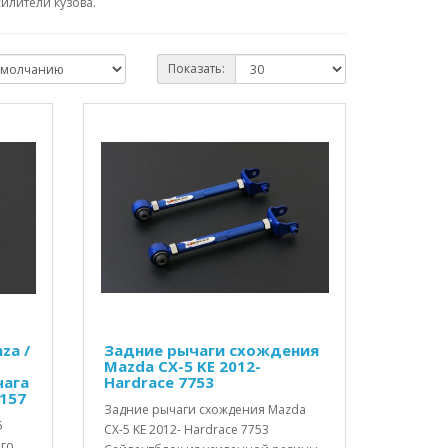
илители кузова.
Показать:
nza /
Задние рычаги схождения
Mazda CX-5 KE 2012-
чага
Hardrace 7753
1157
Задние рычаги схождения Mazda
5
CX-5 KE 2012- Hardrace 7753
его