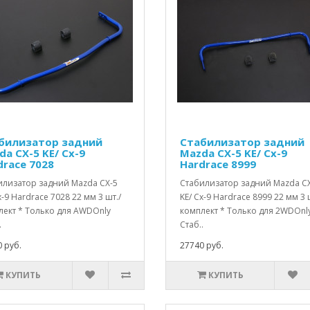
билизатор задний
Стабилизатор задний
da CX-5 KE/ Cx-9
Mazda CX-5 KE/ Cx-9
drace 7028
Hardrace 8999
илизатор задний Mazda CX-5
Стабилизатор задний Mazda C
x-9 Hardrace 7028 22 мм 3 шт./
KE/ Cx-9 Hardrace 8999 22 мм 3 
лект * Только для AWDOnly
комплект * Только для 2WDOnl
.
Стаб..
 руб.
27740 руб.
КУПИТЬ
КУПИТЬ