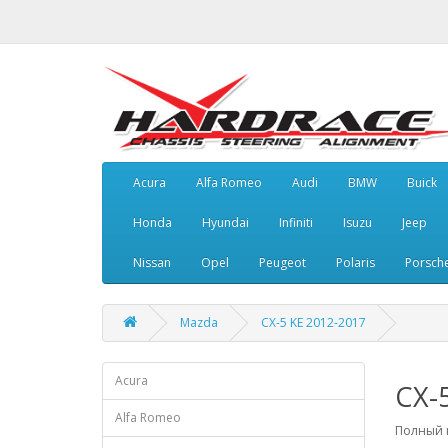
Acura
Alfa Romeo
Audi
BMW
Buick
Honda
Hyundai
Infiniti
Isuzu
Jeep
Nissan
Opel
Peugeot
Polaris
Porsch
Mazda
CX-5 KE 2012-2017
Acura
CX-
Alfa Romeo
Полный к