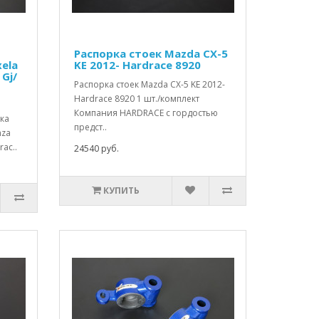
Распорка стоек Mazda CX-5
ela
KE 2012- Hardrace 8920
 Gj/
Распорка стоек Mazda CX-5 KE 2012-
Hardrace 8920 1 шт./комплект
Компания HARDRACE с гордостью
ка
предст..
nza
rac..
24540 руб.
КУПИТЬ