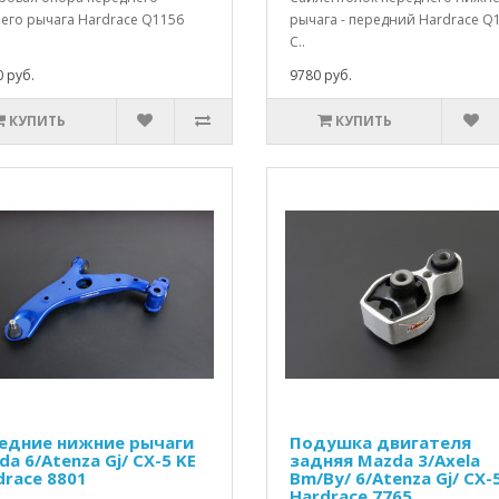
его рычага Hardrace Q1156
рычага - передний Hardrace Q
С..
 руб.
9780 руб.
КУПИТЬ
КУПИТЬ
едние нижние рычаги
Подушка двигателя
a 6/Atenza Gj/ CX-5 KE
задняя Mazda 3/Axela
drace 8801
Bm/By/ 6/Atenza Gj/ CX-
Hardrace 7765