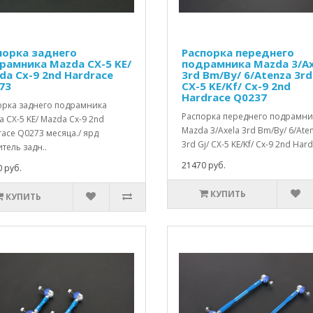
порка заднего
Распорка переднего
рамника Mazda CX-5 KE/
подрамника Mazda 3/Ax
da Cx-9 2nd Hardrace
3rd Bm/By/ 6/Atenza 3rd
73
CX-5 KE/Kf/ Cx-9 2nd
Hardrace Q0237
орка заднего подрамника
Распорка переднего подрамни
 CX-5 KE/ Mazda Cx-9 2nd
Mazda 3/Axela 3rd Bm/By/ 6/Ate
ace Q0273 месяца./ ярд
3rd Gj/ CX-5 KE/Kf/ Cx-9 2nd Hard
тель задн..
21470 руб.
 руб.
КУПИТЬ
КУПИТЬ