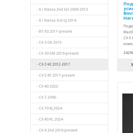
Под
уси
- 6 / Atenza 2nd GH 2009-2013
Bm/B
Har
- 6 / Atenza 3rd GJ 2014-
Поду
- BT-50 2011-present
Mazda
CX-5 
- CX-3 DK 2015-
компл
24290
- CX-30 DM 2019-present
- CX-5 KE 2012-2017
- CX-5 KF 2017-present
- CX-60 2022-
- CX-7 2006-
- CX-70 KJ 2024-
- CX-80 KL 2024-
- CX-9 2nd 2016-present