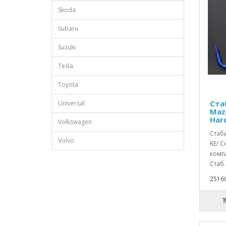
Skoda
Subaru
Suzuki
Tesla
Toyota
Ста
Universal
Maz
Har
Volkswagen
Стаб
Volvo
KE/ C
комп
Стаб.
25160