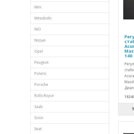
Mini
Mitsubishi
NIO
Рег
Nissan
ста
Acu
Maz
Opel
140
Peugeot
Регу
стаб
Polaris
Acura
Mazda
Porsche
Диапа
Rolls-Royce
18340
Saab
Scion
Seat