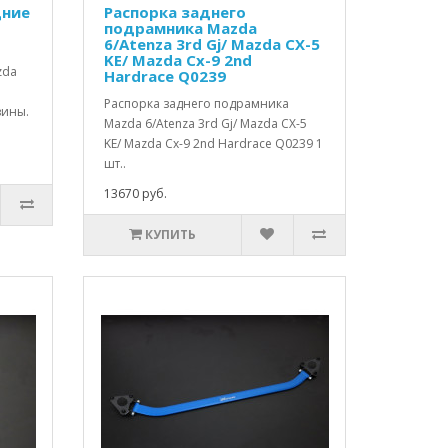
дние
Распорка заднего
подрамника Mazda
6/Atenza 3rd Gj/ Mazda CX-5
KE/ Mazda Cx-9 2nd
zda
Hardrace Q0239
Распорка заднего подрамника
зины.
Mazda 6/Atenza 3rd Gj/ Mazda CX-5
KE/ Mazda Cx-9 2nd Hardrace Q0239 1
шт..
13670 руб.
КУПИТЬ