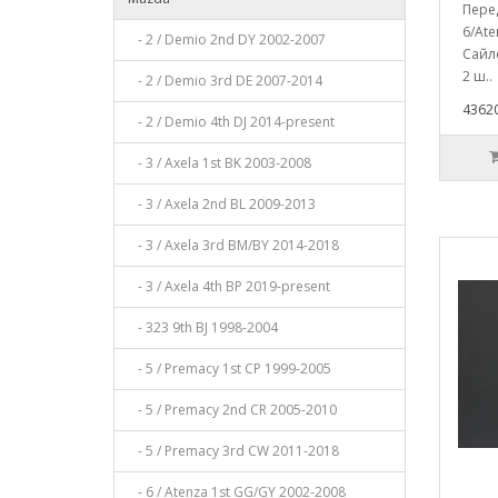
Пере
6/Ate
- 2 / Demio 2nd DY 2002-2007
Сайл
2 ш..
- 2 / Demio 3rd DE 2007-2014
43620
- 2 / Demio 4th DJ 2014-present
- 3 / Axela 1st BK 2003-2008
- 3 / Axela 2nd BL 2009-2013
- 3 / Axela 3rd BM/BY 2014-2018
- 3 / Axela 4th BP 2019-present
- 323 9th BJ 1998-2004
- 5 / Premacy 1st CP 1999-2005
- 5 / Premacy 2nd CR 2005-2010
- 5 / Premacy 3rd CW 2011-2018
- 6 / Atenza 1st GG/GY 2002-2008