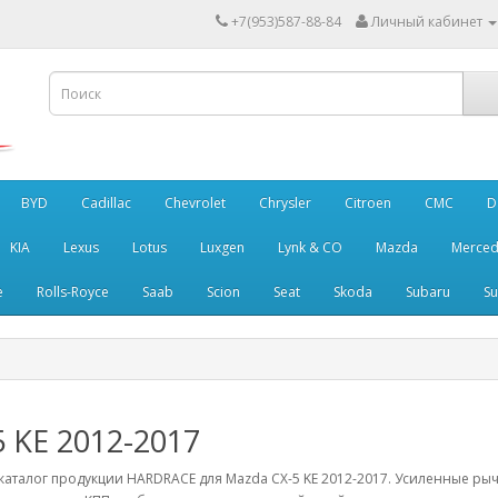
+7(953)587-88-84
Личный кабинет
BYD
Cadillac
Chevrolet
Chrysler
Citroen
CMC
D
KIA
Lexus
Lotus
Luxgen
Lynk & CO
Mazda
Merced
e
Rolls-Royce
Saab
Scion
Seat
Skoda
Subaru
Su
5 KE 2012-2017
аталог продукции HARDRACE для Mazda CX-5 KE 2012-2017. Усиленные рыч