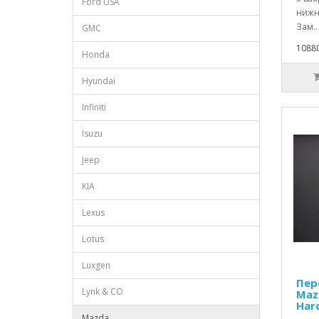
Ford USA
нижн
Зам..
GMC
10880
Honda
Hyundai
Infiniti
Isuzu
Jeep
KIA
Lexus
Lotus
Luxgen
Пер
Lynk & CO
Mazd
Har
Mazda