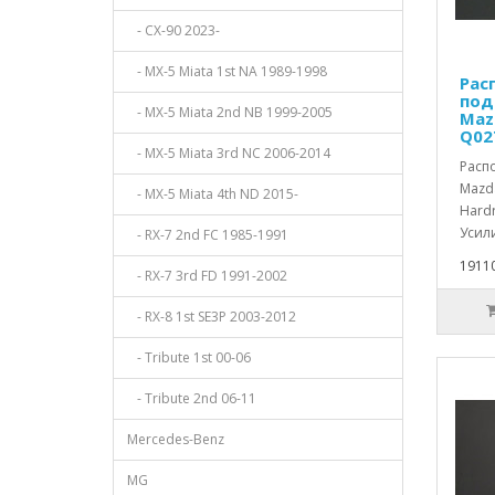
- CX-90 2023-
- MX-5 Miata 1st NA 1989-1998
Рас
под
- MX-5 Miata 2nd NB 1999-2005
Maz
Q02
- MX-5 Miata 3rd NC 2006-2014
Расп
Mazda
- MX-5 Miata 4th ND 2015-
Hardr
Усили
- RX-7 2nd FC 1985-1991
19110
- RX-7 3rd FD 1991-2002
- RX-8 1st SE3P 2003-2012
- Tribute 1st 00-06
- Tribute 2nd 06-11
Mercedes-Benz
MG