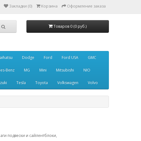
Закладки (0)
Корзина
Оформление заказа
Товаров 0 (0 руб.)
aihatsu
Dodge
Ford
Ford USA
GMC
es-Benz
MG
Mini
Mitsubishi
NIO
zuki
Tesla
Toyota
Volkswagen
Volvo
аги подвески и сайлентблоки,