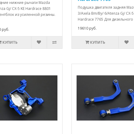
дние нижние рычаги Mazda
Подушка двигателя задняя Maz
nza Gj/ CX-5 KE Hardrace 8801
3/Axela Bm/By/ 6/Atenza Gj/ CX-5
ентблок из усиленной резины.
Hardrace 7765 Для дизельного 
19610 руб.
 руб.
КУПИТЬ
КУПИТЬ