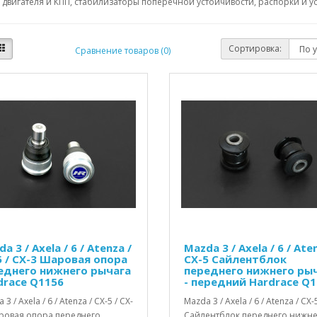
двигателя и КПП, стабилизаторы поперечной устойчивости, распорки и ус
Сортировка:
Сравнение товаров (0)
a 3 / Axela / 6 / Atenza /
Mazda 3 / Axela / 6 / Ate
5 / CX-3 Шаровая опора
CX-5 Сайлентблок
еднего нижнего рычага
переднего нижнего ры
drace Q1156
- передний Hardrace Q
3 / Axela / 6 / Atenza / CX-5 / CX-
Mazda 3 / Axela / 6 / Atenza / CX-
ровая опора переднего
Сайлентблок переднего нижн