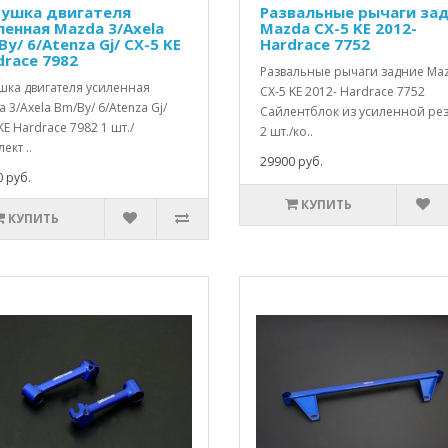
ушка двигателя
Развальные рычаги за
ленная Mazda 3/Axela
Mazda CX-5 KE 2012-
y/ 6/Atenza Gj/ CX-5 KE
Hardrace 7752
drace 7982
Развальные рычаги задние Ma
шка двигателя усиленная
CX-5 KE 2012- Hardrace 7752
 3/Axela Bm/By/ 6/Atenza Gj/
Сайлентблок из усиленной ре
KE Hardrace 7982 1 шт./
2 шт./ко..
ект ..
29900 руб.
 руб.
КУПИТЬ
КУПИТЬ