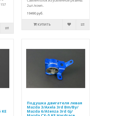
Сайлентблок из усиленной резины.
1157
2шт./комп..
19490 руб.
КУПИТЬ
Подушка двигателя левая
Mazda 3/Axela 3rd Bm/By/
5 KE
Mazda 6/Atenza 3rd Gj/
Mazda CX-5 KE Hardrace