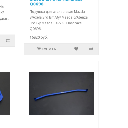
Q0696
da
Подушка двигателя левая Mazda
 KE
3/Axela 3rd Bm/By/ Mazda 6/Atenza
двиг..
3rd Gj/ Mazda CX-5 KE Hardrace
Q0696..
16820 руб.
КУПИТЬ