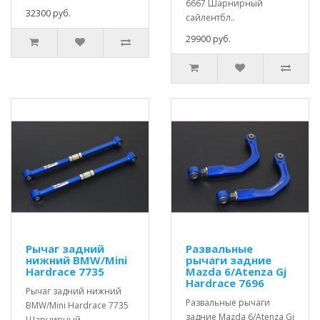
6667 Шарнирный
32300 руб.
сайлентбл..
29900 руб.
Рычаг задний
Развальные
нижний BMW/Mini
рычаги задние
Hardrace 7735
Mazda 6/Atenza Gj
Hardrace 7696
Рычаг задний нижний
Развальные рычаги
BMW/Mini Hardrace 7735
задние Mazda 6/Atenza Gj
Шарнирный