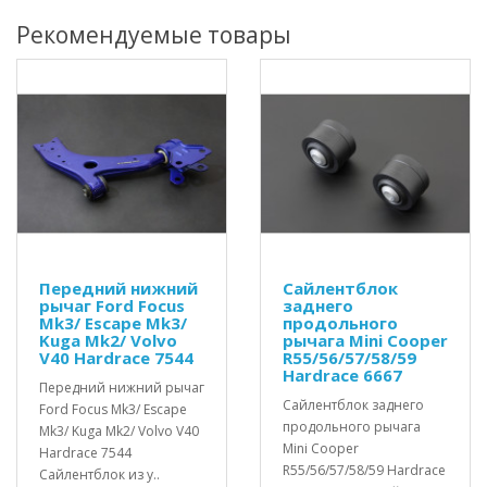
Рекомендуемые товары
Передний нижний
Сайлентблок
рычаг Ford Focus
заднего
Mk3/ Escape Mk3/
продольного
Kuga Mk2/ Volvo
рычага Mini Cooper
V40 Hardrace 7544
R55/56/57/58/59
Hardrace 6667
Передний нижний рычаг
Сайлентблок заднего
Ford Focus Mk3/ Escape
продольного рычага
Mk3/ Kuga Mk2/ Volvo V40
Mini Cooper
Hardrace 7544
R55/56/57/58/59 Hardrace
Сайлентблок из у..