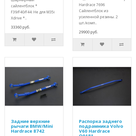
Hardrace 7696
сайлентблок *
Сайлентблок из
F39/F40/F44: Не для M35i
усиленной резины. 2
Xdrive *..
шт./комп..
33360 руб.
29900 руб.
Задние верхние
Распорка заднего
рычаги BMW/Mini
подрамника Volvo
Hardrace 8742
V60 Hardrace
Q0181