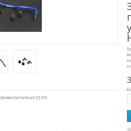
П
М
На
Ст
Ко
тойчивости Hardrace Q1370