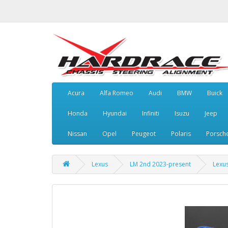
Acura
Alfa Romeo
Audi
BMW
Buick
Honda
Hyundai
Infiniti
Isuzu
Jeep
Nissan
Opel
Peugeot
Polaris
Porsch
Lexus
LM 2nd 2023-present
Lexu