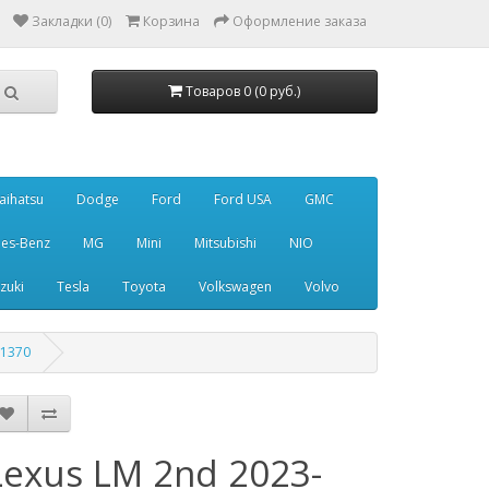
Закладки (0)
Корзина
Оформление заказа
Товаров 0 (0 руб.)
aihatsu
Dodge
Ford
Ford USA
GMC
es-Benz
MG
Mini
Mitsubishi
NIO
zuki
Tesla
Toyota
Volkswagen
Volvo
Q1370
Lexus LM 2nd 2023-