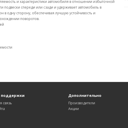
вляемость и характеристики автомобиля в отношении избыточной
и подвески спереди или сзади и удерживает автомобиль в
н в одну сторону, обеспечивая лучшую устойчивость и
рохождении поворотов.
лей
аемости
 поддержки
Дополнительно
я связь
Производители
йта
Акции