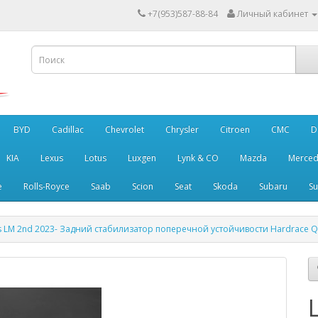
+7(953)587-88-84
Личный кабинет
BYD
Cadillac
Chevrolet
Chrysler
Citroen
CMC
D
KIA
Lexus
Lotus
Luxgen
Lynk & CO
Mazda
Merced
e
Rolls-Royce
Saab
Scion
Seat
Skoda
Subaru
Su
s LM 2nd 2023- Задний стабилизатор поперечной устойчивости Hardrace 