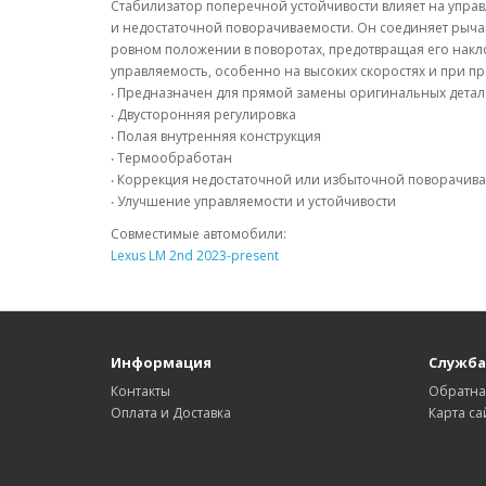
Стабилизатор поперечной устойчивости влияет на упра
и недостаточной поворачиваемости. Он соединяет рычаг
ровном положении в поворотах, предотвращая его накло
управляемость, особенно на высоких скоростях и при п
‧ Предназначен для прямой замены оригинальных дета
‧ Двусторонняя регулировка
‧ Полая внутренняя конструкция
‧ Термообработан
‧ Коррекция недостаточной или избыточной поворачив
‧ Улучшение управляемости и устойчивости
Совместимые автомобили:
Lexus LM 2nd 2023-present
Информация
Служба
Контакты
Обратна
Оплата и Доставка
Карта са