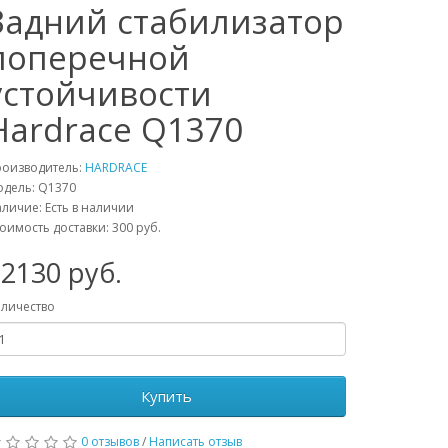
Задний стабилизатор
поперечной
устойчивости
Hardrace Q1370
роизводитель:
HARDRACE
одель:
Q1370
личие: Есть в наличии
оимость доставки: 300 руб.
32130
руб.
личество
Купить
0 отзывов
/
Написать отзыв