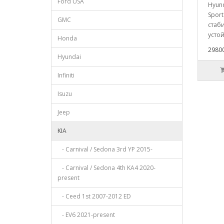
Ford USA
Hyund
Spor
GMC
стаб
устой
Honda
29800
Hyundai
Infiniti
Isuzu
Jeep
KIA
- Carnival / Sedona 3rd YP 2015-
- Carnival / Sedona 4th KA4 2020-
present
- Ceed 1st 2007-2012 ED
- EV6 2021-present