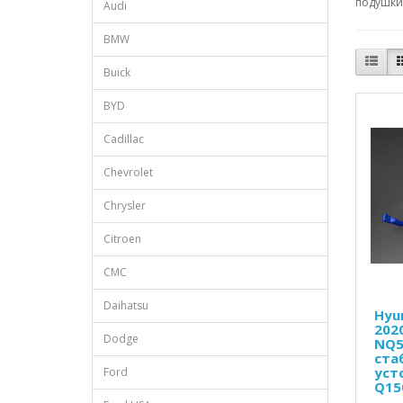
подушки 
Audi
BMW
Buick
BYD
Cadillac
Chevrolet
Chrysler
Citroen
CMC
Daihatsu
Hyu
2020
Dodge
NQ5
ста
уст
Ford
Q15