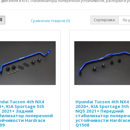
двигателя и КПП, стабилизаторы поперечной устойчивости, распорки и ус
Сортировка:
Сравнение товаров (0)
ndai Tucson 4th NX4
Hyundai Tucson 4th NX4
+, KIA Sportage 5th
2020+, KIA Sportage 5th
 2021+ Задний
NQ5 2021+ Передний
билизатор поперечной
стабилизатор попереч
ойчивости Hardrace
устойчивости Hardrace
09
Q1508