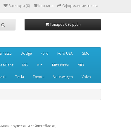
Закладки (0)
Корзина
Оформление заказа
Товаров 0 (0 руб.)
aihatsu
Dodge
Ford
Ford USA
GMC
es-Benz
MG
Mini
Mitsubishi
NIO
zuki
Tesla
Toyota
Volkswagen
Volvo
ычаги подвески и сайлентблоки,