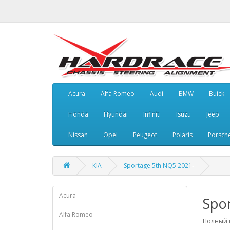
Acura
Alfa Romeo
Audi
BMW
Buick
Honda
Hyundai
Infiniti
Isuzu
Jeep
Nissan
Opel
Peugeot
Polaris
Porsch
KIA
Sportage 5th NQ5 2021-
Acura
Spo
Alfa Romeo
Полный к