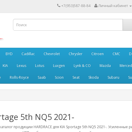
+7(953)587-88-84
Личный кабинет
BYD
Cadillac
Chevrolet
Chrysler
Citroen
CMC
D
KIA
Lexus
Lotus
Luxgen
Lynk & CO
Mazda
Merced
e
Rolls-Royce
Saab
Scion
Seat
Skoda
Subaru
Su
rtage 5th NQ5 2021-
аталог продукции HARDRACE для KIA Sportage 5th NQ5 2021-. Усиленные р