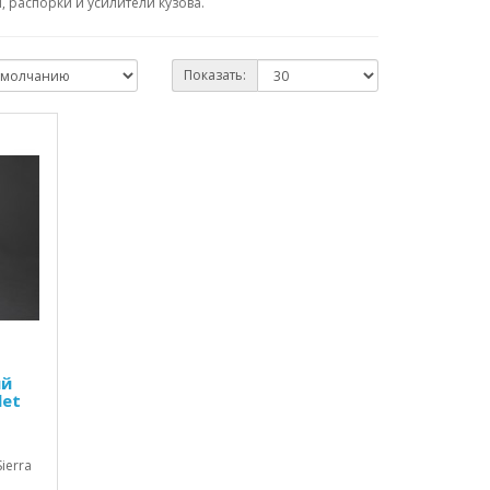
 распорки и усилители кузова.
Показать:
ий
let
ierra