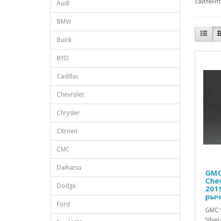
сайлентб
Audi
BMW
Buick
BYD
Cadillac
Chevrolet
Chrysler
Citroen
CMC
Daihatsu
GMC 
Chev
Dodge
201
рыч
Ford
GMC S
Silve