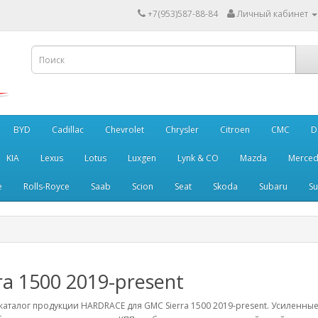
+7(953)587-88-84
Личный кабинет
BYD
Cadillac
Chevrolet
Chrysler
Citroen
CMC
D
KIA
Lexus
Lotus
Luxgen
Lynk & CO
Mazda
Merced
e
Rolls-Royce
Saab
Scion
Seat
Skoda
Subaru
Su
ra 1500 2019-present
аталог продукции HARDRACE для GMC Sierra 1500 2019-present. Усиленные