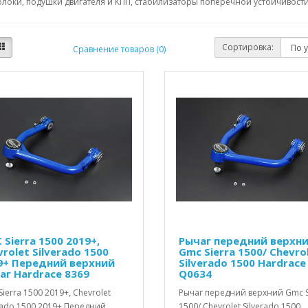
локи, подушки двигателя и КПП, стабилизаторы поперечной устойчивости,
Сортировка:
Сравнение товаров (0)
Sierra 1500 2019+,
Рычаг передний верхн
rolet Silverado 1500
Gmc Sierra 1500/ Chevro
9+ Передний верхний
Silverado 1500 Hardrace
аг Hardrace 8369
Q0634
ierra 1500 2019+, Chevrolet
Рычаг передний верхний Gmc S
rado 1500 2019+ Передний
1500/ Chevrolet Silverado 1500