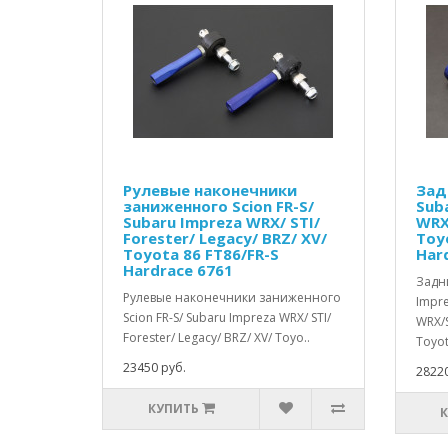
Рулевые наконечники
Зад
заниженного Scion FR-S/
Sub
Subaru Impreza WRX/ STI/
WRX
Forester/ Legacy/ BRZ/ XV/
Toy
Toyota 86 FT86/FR-S
Har
Hardrace 6761
Задн
Рулевые наконечники заниженного
Impr
Scion FR-S/ Subaru Impreza WRX/ STI/
WRX/S
Forester/ Legacy/ BRZ/ XV/ Toyo..
Toyot
23450 руб.
28220
КУПИТЬ