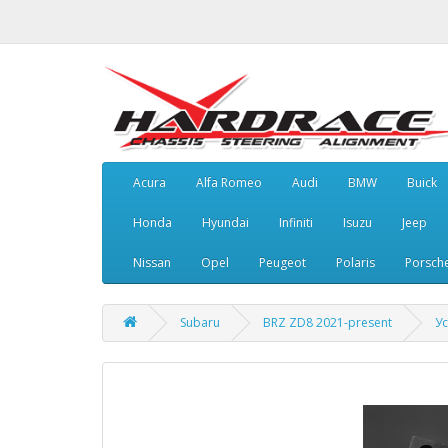
Acura
Alfa Romeo
Audi
BMW
Buick
Honda
Hyundai
Infiniti
Isuzu
Jeep
Nissan
Opel
Peugeot
Polaris
Porsch
Subaru
BRZ ZD8 2021-present
Ус