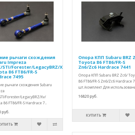
ние рычаги схождения
Опора КПП Subaru BRZ Z
aru Impreza
Toyota 86 FT86/FR-S
/STI/Forester/LegacyBRZ/Xv/
Zn6/Zc6 Hardrace 7441
ota 86 FT86/FR-S
Опора КПП Subaru BRZ Zc6/ Toy
drace 7495
86 FT86/FR-S Zn6/Zc6 Hardrace 
ие рычаги схождения Subaru
шт./комплект Для использовани
eza
16820 руб.
TI/Forester/LegacyBRZ/Xv/
a 86 FT86/FR-S Hardrace 7..
 руб.
КУПИТЬ
КУПИТЬ