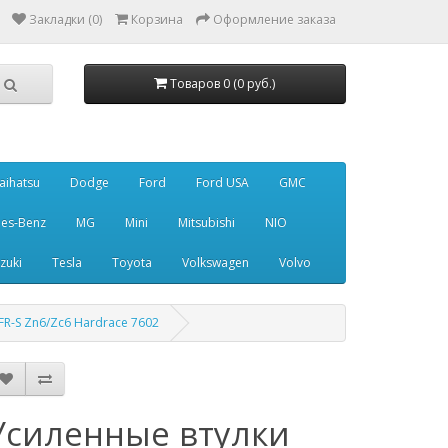
Закладки (0)
Корзина
Оформление заказа
Товаров 0 (0 руб.)
aihatsu
Dodge
Ford
Ford USA
GMC
es-Benz
MG
Mini
Mitsubishi
NIO
zuki
Tesla
Toyota
Volkswagen
Volvo
FR-S Zn6/Zc6 Hardrace 7602
Усиленные втулки