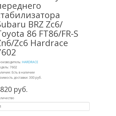
переднего
стабилизатора
Subaru BRZ Zc6/
Toyota 86 FT86/FR-S
Zn6/Zc6 Hardrace
7602
роизводитель:
HARDRACE
одель:
7602
личие: Есть в наличии
оимость доставки: 300 руб.
4820
руб.
личество