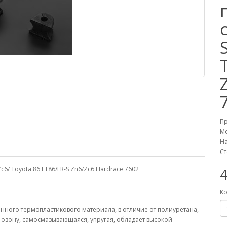
П
М
На
Ст
6/ Toyota 86 FT86/FR-S Zn6/Zc6 Hardrace 7602
Ко
енного термопластикового материала, в отличие от полиуретана,
и озону, самосмазывающаяся, упругая, обладает высокой