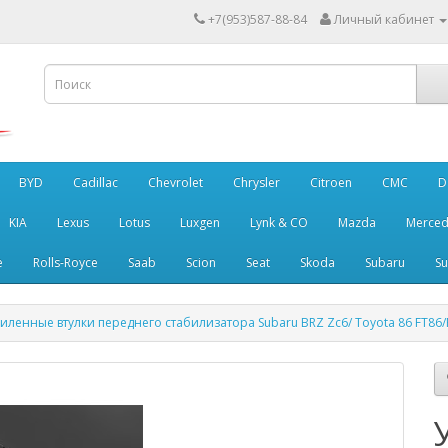
+7(953)587-88-84
Личный кабинет
BYD
Cadillac
Chevrolet
Chrysler
Citroen
CMC
D
KIA
Lexus
Lotus
Luxgen
Lynk & CO
Mazda
Merced
e
Rolls-Royce
Saab
Scion
Seat
Skoda
Subaru
Su
иленные втулки переднего стабилизатора Subaru BRZ Zc6/ Toyota 86 FT86/