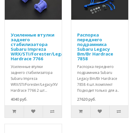
Усиленные втулки
Распорка
заднего
переднего
стабилизатора
подрамника
Subaru Impreza
Subaru Legacy
WRX/STI/Forester/Legacy/XV
Bm/Br Hardrace
Hardrace 7766
7858
Усиленные втулки
Распорка переднего
заднего стабилизатора
подрамника Subaru
Subaru Impreza
Legacy Bm/Br Hardrace
WRX/STI/Forester/Legacy/XV
7858 4 шт./комплект
Hardrace 7766 2 шт...
Подходит только для а..
4040 руб.
27620 руб.