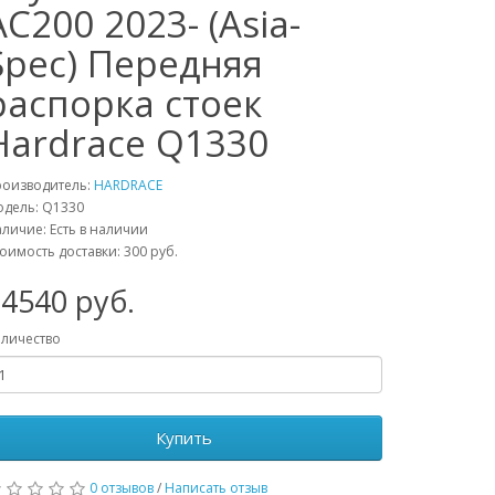
AC200 2023- (Asia-
Spec) Передняя
распорка стоек
Hardrace Q1330
роизводитель:
HARDRACE
одель:
Q1330
личие: Есть в наличии
оимость доставки: 300 руб.
24540
руб.
личество
Купить
0 отзывов
/
Написать отзыв