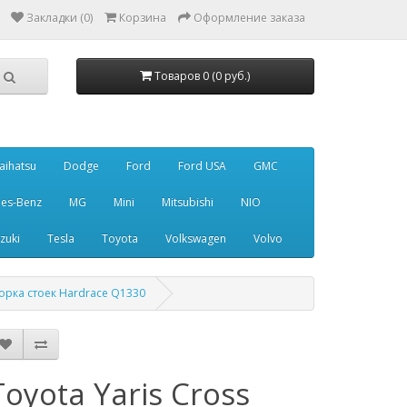
Закладки (0)
Корзина
Оформление заказа
Товаров 0 (0 руб.)
aihatsu
Dodge
Ford
Ford USA
GMC
es-Benz
MG
Mini
Mitsubishi
NIO
zuki
Tesla
Toyota
Volkswagen
Volvo
порка стоек Hardrace Q1330
Toyota Yaris Cross