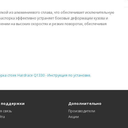
кой из алюминиевого сплава, что обеспечивает исключительную
 распорка эффективно устраняет боковые деформации кузова и
ении на высоких скоростях и резких поворотах, обеспечивая
орка стоек Hardrace Q1330 - Инструкция по установке.
 поддержки
Дополнительно
я связь
Производители
йта
Акции