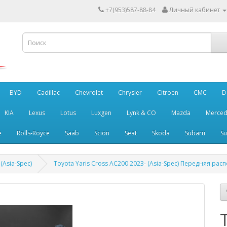
+7(953)587-88-84
Личный кабинет
BYD
Cadillac
Chevrolet
Chrysler
Citroen
CMC
D
KIA
Lexus
Lotus
Luxgen
Lynk & CO
Mazda
Merced
e
Rolls-Royce
Saab
Scion
Seat
Skoda
Subaru
Su
(Asia-Spec)
Toyota Yaris Cross AC200 2023- (Asia-Spec) Передняя рас