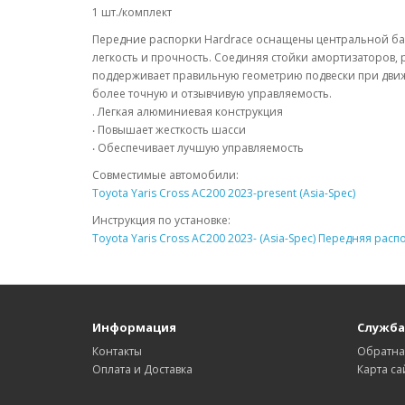
1 шт./комплект
Передние распорки Hardrace оснащены центральной бал
легкость и прочность. Соединяя стойки амортизаторов,
поддерживает правильную геометрию подвески при движ
более точную и отзывчивую управляемость.
. Легкая алюминиевая конструкция
‧ Повышает жесткость шасси
‧ Обеспечивает лучшую управляемость
Совместимые автомобили:
Toyota Yaris Cross AC200 2023-present (Asia-Spec)
Инструкция по установке:
Toyota Yaris Cross AC200 2023- (Asia-Spec) Передняя расп
Информация
Служба
Контакты
Обратна
Оплата и Доставка
Карта са