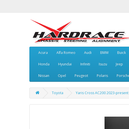
Acura
Alfa Romeo
Audi
BMW
Buick
Honda
Hyundai
Infiniti
Isuzu
Jeep
Nissan
Opel
Peugeot
Polaris
Porsch
Toyota
Yaris Cross AC200 2023-present 