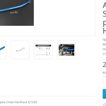
П
М
На
Ст
Ко
порка стоек Hardrace Q1330