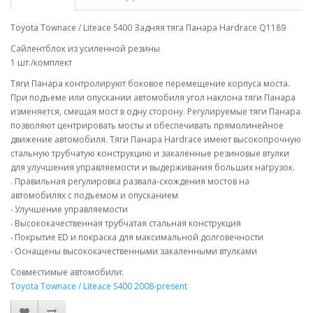
Toyota Townace / Liteace S400 Задняя тяга Панара Hardrace Q1189
Сайлентблок из усиленной резины
1 шт./комплект
Тяги Панара контролируют боковое перемещение корпуса моста.
При подъеме или опускании автомобиля угол наклона тяги Панара
изменяется, смещая мост в одну сторону. Регулируемые тяги Панара
позволяют центрировать мосты и обеспечивать прямолинейное
движение автомобиля. Тяги Панара Hardrace имеют высокопрочную
стальную трубчатую конструкцию и закаленные резиновые втулки
для улучшения управляемости и выдерживания больших нагрузок.
. Правильная регулировка развала-схождения мостов на
автомобилях с подъемом и опусканием
‧ Улучшение управляемости
‧ Высококачественная трубчатая стальная конструкция
‧ Покрытие ED и покраска для максимальной долговечности
‧ Оснащены высококачественными закаленными втулками
Совместимые автомобили:
Toyota Townace / Liteace S400 2008-present