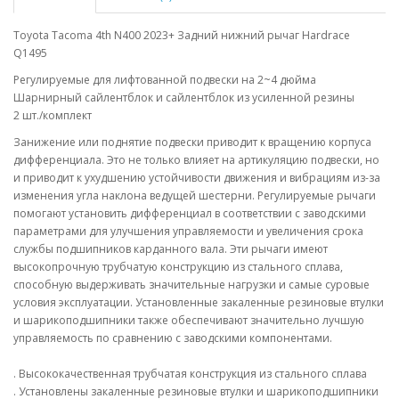
Toyota Tacoma 4th N400 2023+ Задний нижний рычаг Hardrace
Q1495
Регулируемые для лифтованной подвески на 2~4 дюйма
Шарнирный сайлентблок и сайлентблок из усиленной резины
2 шт./комплект
Занижение или поднятие подвески приводит к вращению корпуса
дифференциала. Это не только влияет на артикуляцию подвески, но
и приводит к ухудшению устойчивости движения и вибрациям из-за
изменения угла наклона ведущей шестерни. Регулируемые рычаги
помогают установить дифференциал в соответствии с заводскими
параметрами для улучшения управляемости и увеличения срока
службы подшипников карданного вала. Эти рычаги имеют
высокопрочную трубчатую конструкцию из стального сплава,
способную выдерживать значительные нагрузки и самые суровые
условия эксплуатации. Установленные закаленные резиновые втулки
и шарикоподшипники также обеспечивают значительно лучшую
управляемость по сравнению с заводскими компонентами.
. Высококачественная трубчатая конструкция из стального сплава
. Установлены закаленные резиновые втулки и шарикоподшипники