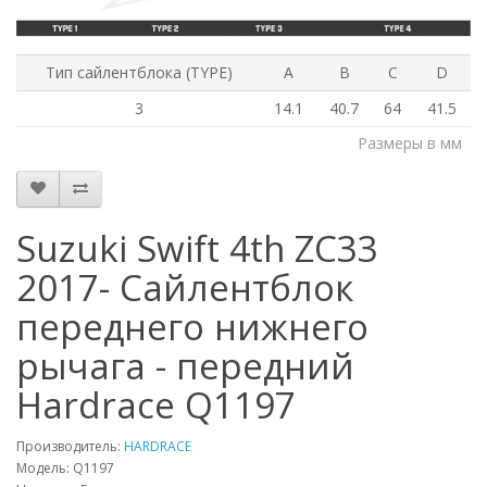
Тип сайлентблока (TYPE)
A
B
C
D
3
14.1
40.7
64
41.5
Размеры в мм
Suzuki Swift 4th ZC33
2017- Сайлентблок
переднего нижнего
рычага - передний
Hardrace Q1197
Производитель:
HARDRACE
Модель:
Q1197