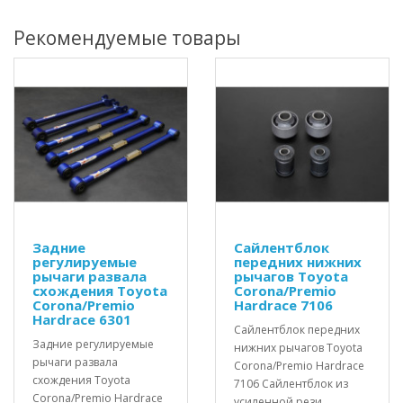
Рекомендуемые товары
Задние
Сайлентблок
регулируемые
передних нижних
рычаги развала
рычагов Toyota
схождения Toyota
Corona/Premio
Corona/Premio
Hardrace 7106
Hardrace 6301
Сайлентблок передних
Задние регулируемые
нижних рычагов Toyota
рычаги развала
Corona/Premio Hardrace
схождения Toyota
7106 Сайлентблок из
Corona/Premio Hardrace
усиленной рези..