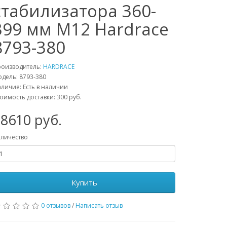
стабилизатора 360-
399 мм М12 Hardrace
8793-380
роизводитель:
HARDRACE
одель:
8793-380
личие: Есть в наличии
оимость доставки: 300 руб.
18610
руб.
личество
Купить
0 отзывов
/
Написать отзыв