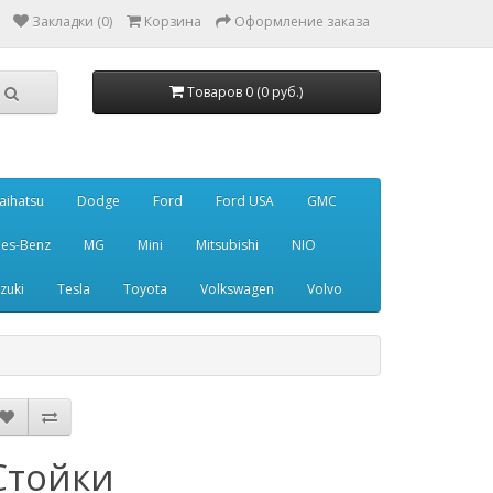
Закладки (0)
Корзина
Оформление заказа
Товаров 0 (0 руб.)
aihatsu
Dodge
Ford
Ford USA
GMC
es-Benz
MG
Mini
Mitsubishi
NIO
zuki
Tesla
Toyota
Volkswagen
Volvo
Стойки