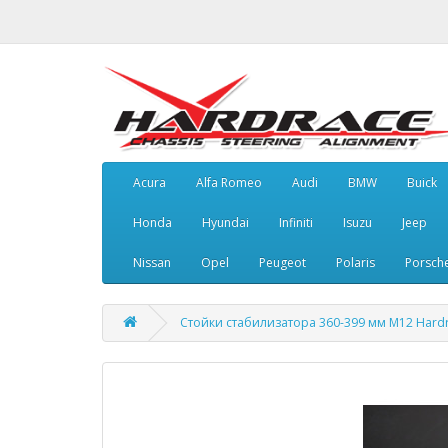
Acura
Alfa Romeo
Audi
BMW
Buick
Honda
Hyundai
Infiniti
Isuzu
Jeep
Nissan
Opel
Peugeot
Polaris
Porsch
Стойки стабилизатора 360-399 мм М12 Hardr