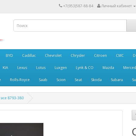
+7(953)587-88-84
Личный кабинет
BYD
Cadillac
Chevrolet
Chrysler
Citroen
CMC
D
KIA
Lexus
Lotus
Luxgen
Lynk & CO
Mazda
Merced
e
Rolls-Royce
Saab
Scion
Seat
Skoda
Subaru
Su
ace 8793-380