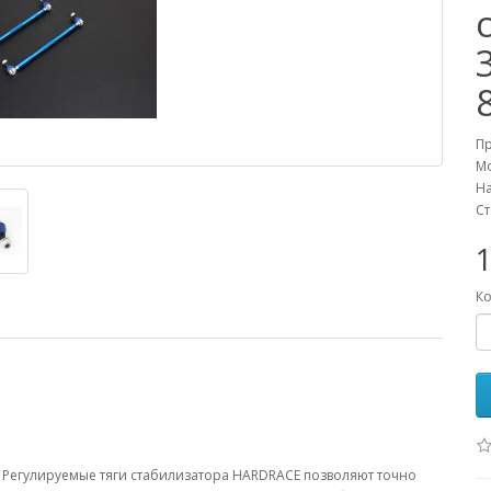
П
М
На
Ст
Ко
 Регулируемые тяги стабилизатора HARDRACE позволяют точно