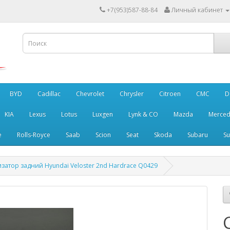
+7(953)587-88-84
Личный кабинет
BYD
Cadillac
Chevrolet
Chrysler
Citroen
CMC
D
KIA
Lexus
Lotus
Luxgen
Lynk & CO
Mazda
Merced
e
Rolls-Royce
Saab
Scion
Seat
Skoda
Subaru
Su
затор задний Hyundai Veloster 2nd Hardrace Q0429