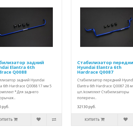
билизатор задний
Стабилизатор передн
dai Elantra 6th
Hyundai Elantra 6th
drace Q0088
Hardrace Q0087
илизатор задний Hyundai
Стабилизатор передний Hyund
ra 6th Hardrace Q0088 17 мм 5
Elantra 6th Hardrace Q0087 28 м
омплект *Для заднего
шт./комплект Стабилизаторы
орычаж..
поперечн..
 руб.
32130 руб.
КУПИТЬ
КУПИТЬ