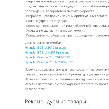
соединяет нижние рычаги подвески спереди или сзади, 
предотвращая его наклон в одну сторону. Стабилизато
прохождении поворотов на высоких скоростях.
‧ Разработан для прямой замены оригинальных деталей
‧ Полая внутренняя структура
‧ Коррекция недостаточной или избыточной поворачив
‧ Улучшение сцепления и управляемости
‧ Повышенная устойчивость при прохождении поворотов
Совместимые автомобили:
Hyundai i30 3rd 2016-present
Hyundai i30 3rd N 2018-present
Hyundai Veloster 2nd 2018-2022
Hyundai Veloster 2nd N 2019-2022
Изделие предназначено для использования на дорогах
сайлентблоками из усиленной резины для улучшения уп
Изделие совместимо со штатными посадочными местами 
Изделие изготовлено с соблюдением строгого контроля 
безопасности.
Рекомендуемые товары