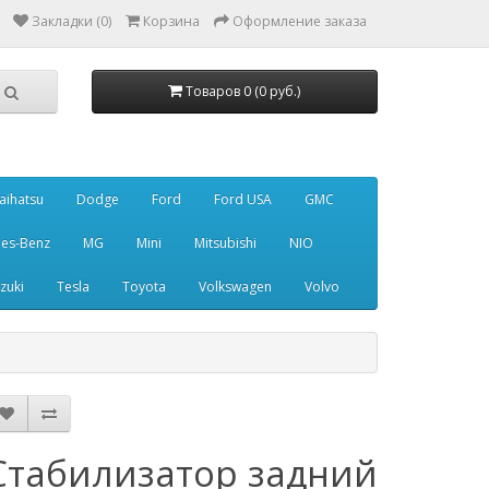
Закладки (0)
Корзина
Оформление заказа
Товаров 0 (0 руб.)
aihatsu
Dodge
Ford
Ford USA
GMC
es-Benz
MG
Mini
Mitsubishi
NIO
zuki
Tesla
Toyota
Volkswagen
Volvo
Стабилизатор задний