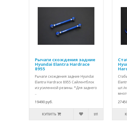
Рычаги схождения задние
Ста
Hyundai Elantra Hardrace
Hyun
8955
Har
Рычаги схождения задние Hyundai
Стаб
Elantra Hardrace 8955 Сайлентблок
Elant
из усиленной резины. *Для заднего
шт./к
..
мног
19490 руб.
27450
КУПИТЬ