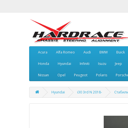
Acura
Alfa Romeo
Audi
BMW
Buick
Honda
Hyundai
Infiniti
Isuzu
Jeep
Nissan
Opel
Peugeot
Polaris
Porsch
Hyundai
i30 3rd N 2018-
Стабили