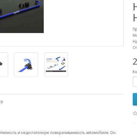
П
М
На
Ст
Ко
29
вляемость и недостаточную поворачиваемость автомобиля. Он