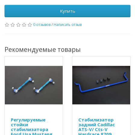
Купить
0 отзывов
/
Написать отзыв
Рекомендуемые товары
Регулируемые
Стабилизатор
стойки
задний Cadillac
стабилизатора
ATS-V/ Cts-V
Ford Usa Mustang
Hardrace 8709