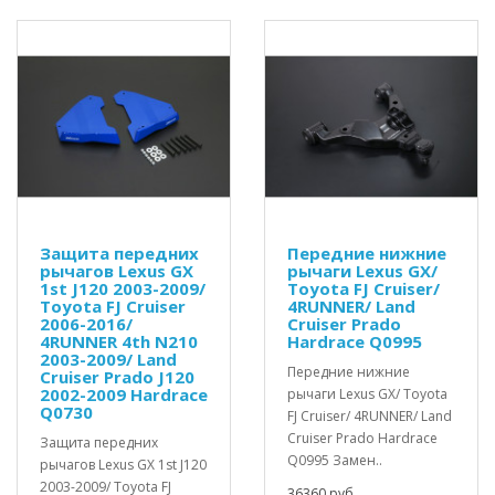
Защита передних
Передние нижние
рычагов Lexus GX
рычаги Lexus GX/
1st J120 2003-2009/
Toyota FJ Cruiser/
Toyota FJ Cruiser
4RUNNER/ Land
2006-2016/
Cruiser Prado
4RUNNER 4th N210
Hardrace Q0995
2003-2009/ Land
Передние нижние
Cruiser Prado J120
2002-2009 Hardrace
рычаги Lexus GX/ Toyota
Q0730
FJ Cruiser/ 4RUNNER/ Land
Cruiser Prado Hardrace
Защита передних
Q0995 Замен..
рычагов Lexus GX 1st J120
2003-2009/ Toyota FJ
36360 руб.