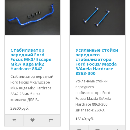
Стабилизатор
Усиленные стойки
передний Ford
переднего
Focus Mk3/ Escape
стабилизатора
Mk3/ Kuga Mk2
Ford Focus/ Mazda
Hardrace 8842
3/Axela Hardrace
8863-300
Стабилизатор передний
Усиленные стойки
Ford Focus Mk3/ Escape
переднего
Mk3/ Kuga Mk2 Hardrace
стабилизатора Ford
8842 28 мм 5 шт./
Focus/ Mazda 3/Axela
комплект ДЛЯ F..
Hardrace 8863-300
29800 руб.
Диапазон: 280-3..
18340 руб.