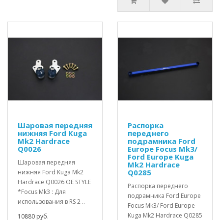
Шаровая передняя
Распорка
нижняя Ford Kuga
переднего
Mk2 Hardrace
подрамника Ford
Q0026
Europe Focus Mk3/
Ford Europe Kuga
Шаровая передняя
Mk2 Hardrace
Q0285
нижняя Ford Kuga Mk2
Hardrace Q0026 OE STYLE
Распорка переднего
*Focus Mk3 : Для
подрамника Ford Europe
использования в RS 2 ..
Focus Mk3/ Ford Europe
Kuga Mk2 Hardrace Q0285
10880 руб.