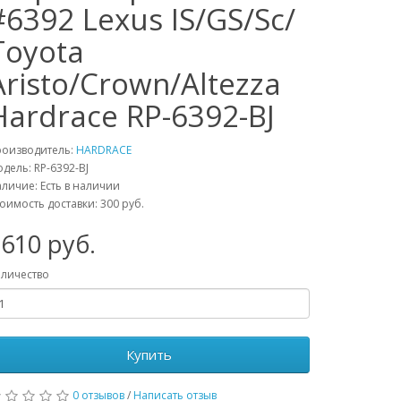
#6392 Lexus IS/GS/Sc/
Toyota
Aristo/Crown/Altezza
Hardrace RP-6392-BJ
роизводитель:
HARDRACE
одель:
RP-6392-BJ
личие: Есть в наличии
оимость доставки: 300 руб.
7610
руб.
личество
Купить
0 отзывов
/
Написать отзыв