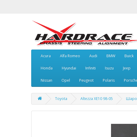
Acura
Alfa Romeo
Audi
BMW
Buick
Honda
Hyundai
Infiniti
Isuzu
Jeep
Nissan
Opel
Peugeot
Polaris
Porsch
Toyota
Altezza XE10 98-05
Шаров