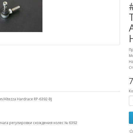
П
М
На
Ст
Ко
n/Altezza Hardrace RP-6392-BJ
чага регулировки схождения колес № 6392