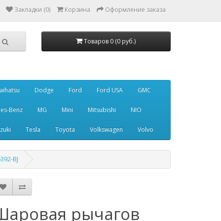
Закладки (0)
Корзина
Оформление заказа
Товаров 0 (0 руб.)
aihatsu
Dodge
Ford
Ford USA
GMC
es-Benz
MG
Mini
Mitsubishi
NIO
zuki
Tesla
Toyota
Volkswagen
Volvo
6392-BJ
Шаровая рычагов