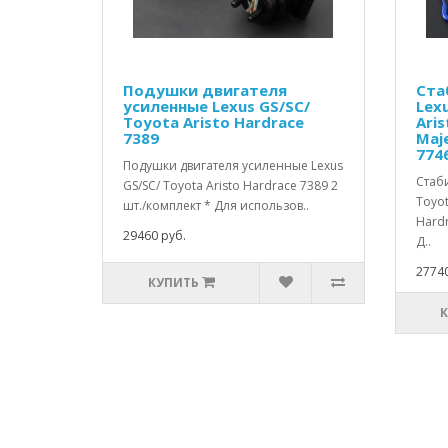
Подушки двигателя
Ста
усиленные Lexus GS/SC/
Lex
Toyota Aristo Hardrace
Ari
7389
Maj
774
Подушки двигателя усиленные Lexus
Стаб
GS/SC/ Toyota Aristo Hardrace 7389 2
Toyot
шт./комплект * Для использов..
Hardr
29460 руб.
Д..
27740
КУПИТЬ