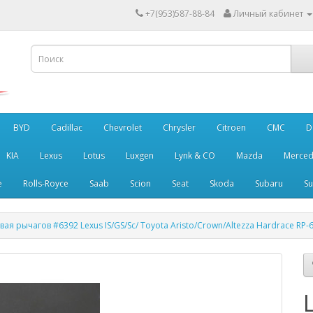
+7(953)587-88-84
Личный кабинет
BYD
Cadillac
Chevrolet
Chrysler
Citroen
CMC
D
KIA
Lexus
Lotus
Luxgen
Lynk & CO
Mazda
Merced
e
Rolls-Royce
Saab
Scion
Seat
Skoda
Subaru
Su
ая рычагов #6392 Lexus IS/GS/Sc/ Toyota Aristo/Crown/Altezza Hardrace RP-