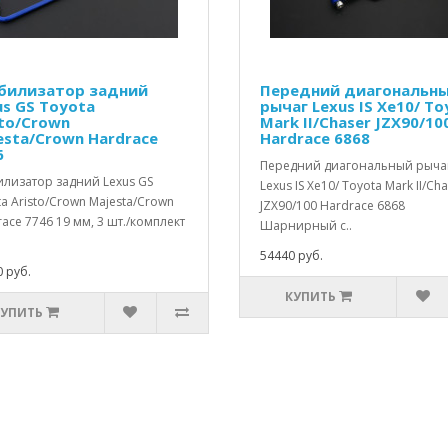
билизатор задний
Передний диагональн
us GS Toyota
рычаг Lexus IS Xe10/ To
sto/Crown
Mark II/Chaser JZX90/10
esta/Crown Hardrace
Hardrace 6868
6
Передний диагональный рыча
илизатор задний Lexus GS
Lexus IS Xe10/ Toyota Mark II/Ch
a Aristo/Crown Majesta/Crown
JZX90/100 Hardrace 6868
ace 7746 19 мм, 3 шт./комплект
Шарнирный с..
54440 руб.
 руб.
КУПИТЬ
КУПИТЬ