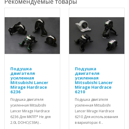
Рекомендуемые товары
Подушка
Подушка
двигателя
двигателя
усиленная
усиленная
Mitsubishi Lancer
Mitsubishi Lancer
Mirage Hardrace
Mirage Hardrace
6236
6210
Подушка двигателя
Подушка двигателя
усиленная Mitsubishi
усиленная Mitsubishi
Lancer Mirage Hardrace
Lancer Mirage Hardrace
6236 Для МКПП* Не для
6210 Для использования
2.0L DOHC(CS9A) ..
в вариаторах 4 ..