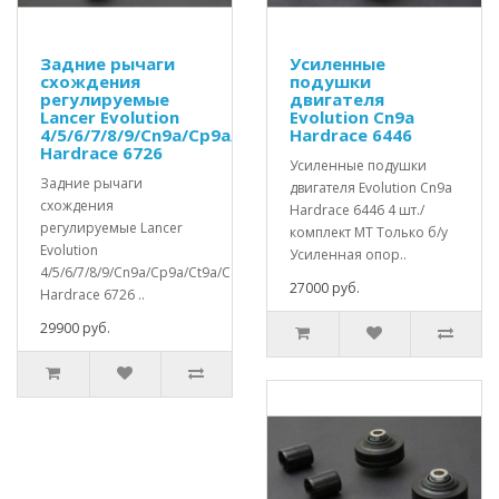
Задние рычаги
Усиленные
схождения
подушки
регулируемые
двигателя
Lancer Evolution
Evolution Cn9a
4/5/6/7/8/9/Cn9a/Cp9a/Ct9a/Cz4a
Hardrace 6446
Hardrace 6726
Усиленные подушки
Задние рычаги
двигателя Evolution Cn9a
схождения
Hardrace 6446 4 шт./
регулируемые Lancer
комплект MT Только б/у
Evolution
Усиленная опор..
4/5/6/7/8/9/Cn9a/Cp9a/Ct9a/Cz4a
27000 руб.
Hardrace 6726 ..
29900 руб.