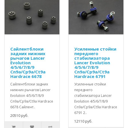
Сайлентблоки
Усиленные стойки
задних нижних
переднего
рычагов Lancer
стабилизатора
Evolution
Lancer Evolution
4/5/6/7/8/9
4/5/6/7/8/9
Cn9a/Cp9a/Ct9a
Cn9a/Cp9a/Ct9a
Hardrace 6678
Hardrace 6791
Сайлентблоки задних
Усиленные стойки
нижних рычагов Lancer
переднего
Evolution 4/5/6/7/8/9
стабилизатора Lancer
Cn9a/Cp9a/Ct9a Hardrace
Evolution 4/5/6/7/8/9
6678 Сайлент..
Cn9a/Cp9a/Ct9a Hardrace
6791 2..
20510 руб.
12110 руб.