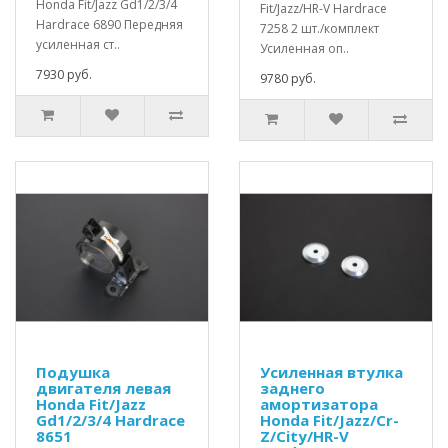
Honda Fit/Jazz Gd1/2/3/4
Fit/Jazz/HR-V Hardrace
Hardrace 6890 Передняя
7258 2 шт./комплект
усиленная ст..
Усиленная оп..
7930 руб.
9780 руб.
Подушка
Усиленная втулка
двигателя левая
заднего
Honda Fit/Jazz
амортизатора
Gd1/2/3/4 Hardrace
Honda Fit/Jazz/Cr-
8651
Z/City/HR-V