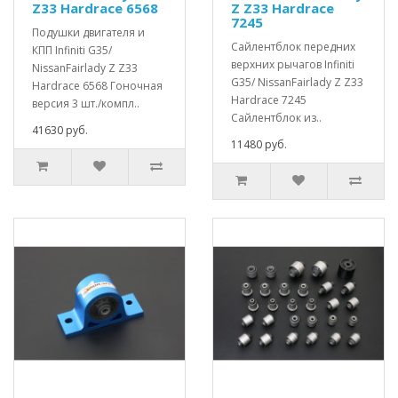
Z33 Hardrace 6568
Z Z33 Hardrace
7245
Подушки двигателя и
Сайлентблок передних
КПП Infiniti G35/
верхних рычагов Infiniti
NissanFairlady Z Z33
G35/ NissanFairlady Z Z33
Hardrace 6568 Гоночная
Hardrace 7245
версия 3 шт./компл..
Сайлентблок из..
41630 руб.
11480 руб.