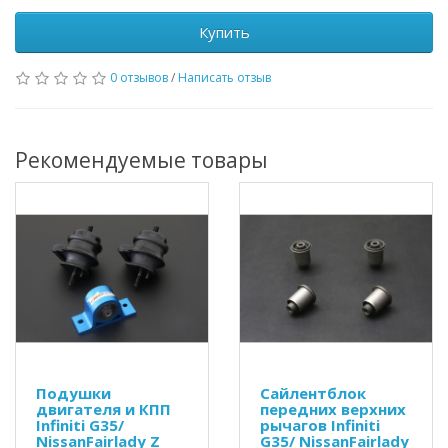
Купить
0 отзывов
/
Написать отзыв
Рекомендуемые товары
Подушки
Сайлентблок
двигателя и КПП
передних верхних
Infiniti G35/
рычагов Infiniti
NissanFairlady Z
G35/ NissanFairlady