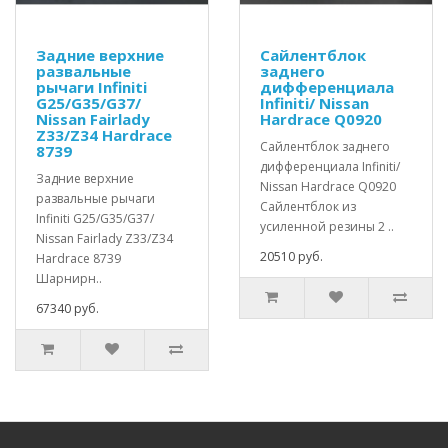
Задние верхние
Сайлентблок
развальные
заднего
рычаги Infiniti
дифференциала
G25/G35/G37/
Infiniti/ Nissan
Nissan Fairlady
Hardrace Q0920
Z33/Z34 Hardrace
Сайлентблок заднего
8739
дифференциала Infiniti/
Задние верхние
Nissan Hardrace Q0920
развальные рычаги
Сайлентблок из
Infiniti G25/G35/G37/
усиленной резины 2 ..
Nissan Fairlady Z33/Z34
20510 руб.
Hardrace 8739
Шарнирн..
67340 руб.