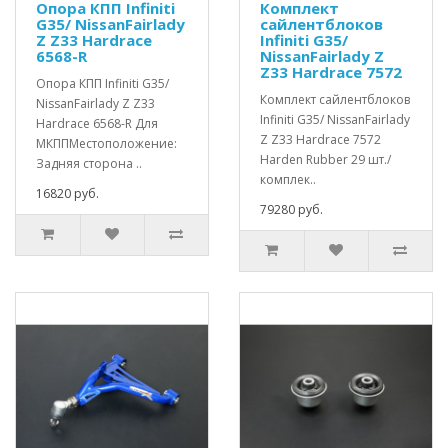
Опора КПП Infiniti
Комплект
G35/ NissanFairlady
сайлентблоков
Z Z33 Hardrace
Infiniti G35/
6568-R
NissanFairlady Z
Z33 Hardrace 7572
Опора КПП Infiniti G35/
Комплект сайлентблоков
NissanFairlady Z Z33
Infiniti G35/ NissanFairlady
Hardrace 6568-R Для
Z Z33 Hardrace 7572
МКППМестоположение:
Harden Rubber 29 шт./
Задняя сторона ..
комплек..
16820 руб.
79280 руб.