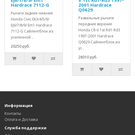
Hardrace 7112-G
2001 Hardrace
Q0629
Рычаги задние нижние
Развальные рычаги
Honda Civic Ek3/4/5/9/
передние верхние
Ej6/7/8/9/ Em1 Hardrace
Honda CR-V 1st Rd1-Rd3
7112-G Сайлентблок из
1997-2001 Hardrace
усиленной ..
Q0629 Сайлентблок из
20250 руб.
ус..
28010 руб.
Информация
Контакты
Оплата и Доставка
Служба поддержки