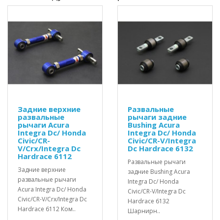
Задние верхние
Развальные
развальные
рычаги задние
рычаги Acura
Bushing Acura
Integra Dc/ Honda
Integra Dc/ Honda
Civic/CR-
Civic/CR-V/Integra
V/Crx/Integra Dc
Dc Hardrace 6132
Hardrace 6112
Развальные рычаги
Задние верхние
задние Bushing Acura
развальные рычаги
Integra Dc/ Honda
Acura Integra Dc/ Honda
Civic/CR-V/Integra Dc
Civic/CR-V/Crx/Integra Dc
Hardrace 6132
Hardrace 6112 Ком..
Шарнирн..