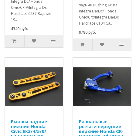
Integra Dc/ Honda
задние Bushing Acura
Civic/CR-V/Integra Dc
Integra Da/Dc/ Honda
Hardrace 6237 Задние -
Civic/Crx/Integra Da/Dc
19..
Hardrace 6104 Са..
4340 руб.
9780 руб.
Рычаги задние
Развальные
нижние Honda
рычаги передние
Civic Ek3/4/5/9/
верхние Honda CR-
Ej6/7/8/9/ Em1
V 1st Rd1-Rd3 1997-