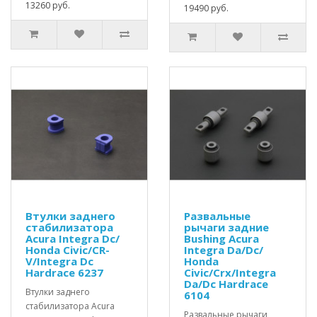
13260 руб.
19490 руб.
Втулки заднего
Развальные
стабилизатора
рычаги задние
Acura Integra Dc/
Bushing Acura
Honda Civic/CR-
Integra Da/Dc/
V/Integra Dc
Honda
Hardrace 6237
Civic/Crx/Integra
Da/Dc Hardrace
Втулки заднего
6104
стабилизатора Acura
Развальные рычаги