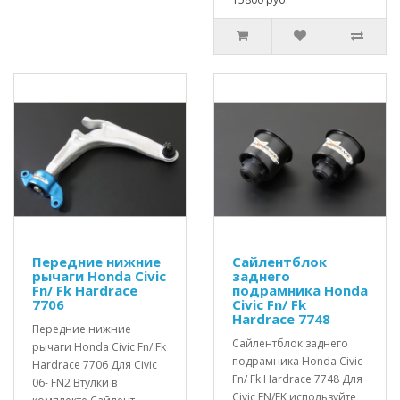
Передние нижние
Сайлентблок
рычаги Honda Civic
заднего
Fn/ Fk Hardrace
подрамника Honda
7706
Civic Fn/ Fk
Hardrace 7748
Передние нижние
Сайлентблок заднего
рычаги Honda Civic Fn/ Fk
подрамника Honda Civic
Hardrace 7706 Для Civic
Fn/ Fk Hardrace 7748 Для
06- FN2 Втулки в
Civic FN/FK используйте