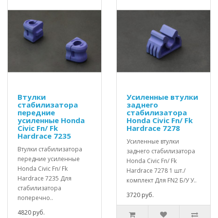
Втулки
Усиленные втулки
стабилизатора
заднего
передние
стабилизатора
усиленные Honda
Honda Civic Fn/ Fk
Civic Fn/ Fk
Hardrace 7278
Hardrace 7235
Усиленные втулки
Втулки стабилизатора
заднего стабилизатора
передние усиленные
Honda Civic Fn/ Fk
Honda Civic Fn/ Fk
Hardrace 7278 1 шт./
Hardrace 7235 Для
комплект Для FN2 Б/У У..
стабилизатора
3720 руб.
поперечно..
4820 руб.