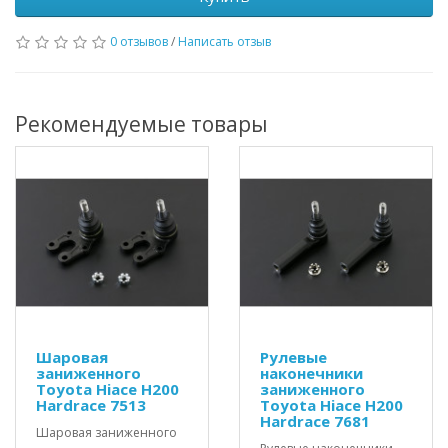
0 отзывов
/
Написать отзыв
Рекомендуемые товары
Шаровая
Рулевые
заниженного
наконечники
Toyota Hiace H200
заниженного
Hardrace 7513
Toyota Hiace H200
Hardrace 7681
Шаровая заниженного