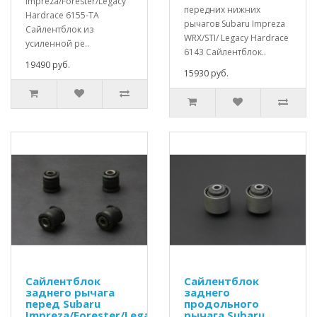
Impreza/Forester/Legacy
передних нижних
Hardrace 6155-TA
рычагов Subaru Impreza
Сайлентблок из
WRX/STI/ Legacy Hardrace
усиленной ре..
6143 Сайлентблок..
19490 руб.
15930 руб.
Сайлентблок
Сайлентблок
заднего рычага
заднего
перед Subaru
продольного
Impreza/Forester/Legacy
рычага Subaru