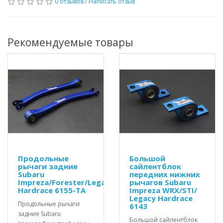
0 отзывов
/
Написать отзыв
Рекомендуемые товары
Продольные
Большой
рычаги задние
сайлентблок
Subaru
передних нижних
Impreza/Forester/Legacy
рычагов Subaru
Hardrace 6155-TA
Impreza WRX/STI/
Legacy Hardrace
Продольные рычаги
6143
задние Subaru
Большой сайлентблок