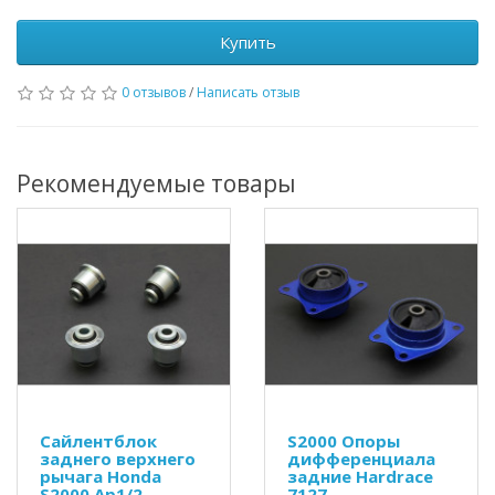
Купить
0 отзывов
/
Написать отзыв
Рекомендуемые товары
Сайлентблок
S2000 Опоры
заднего верхнего
дифференциала
рычага Honda
задние Hardrace
S2000 Ap1/2
7127