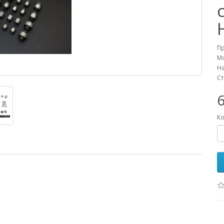
П
М
На
Ст
Ко