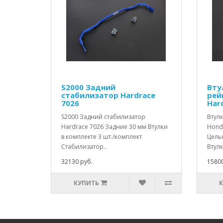
S2000 Задний
Вту
стабилизатор Hardrace
рей
7026
Har
S2000 Задний стабилизатор
Втул
Hardrace 7026 Задние 30 мм Втулки
Hond
в комплекте 3 шт./комплект
Цель
Стабилизатор..
Втулк
32130 руб.
15800
КУПИТЬ