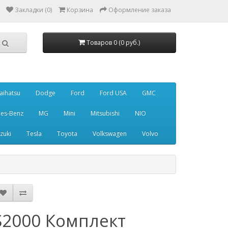
Закладки (0)
Корзина
Оформление заказа
Товаров 0 (0 руб.)
aihatsu
Dodge
Ford
Ford USA
GMC
es-Benz
MG
Mini
Mitsubishi
NIO
zuki
Tesla
Toyota
Volkswagen
Volvo
S2000 Комплект