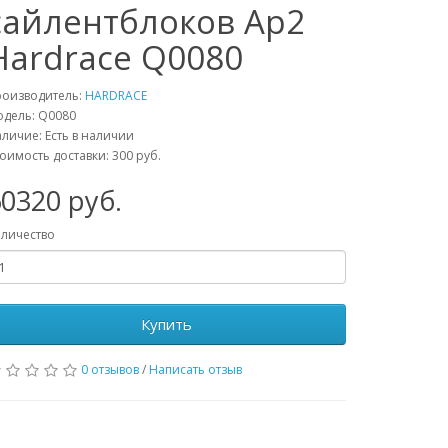
сайлентблоков Ap2
Hardrace Q0080
роизводитель:
HARDRACE
одель:
Q0080
личие: Есть в наличии
оимость доставки: 300 руб.
60320
руб.
личество
Купить
0 отзывов
/
Написать отзыв