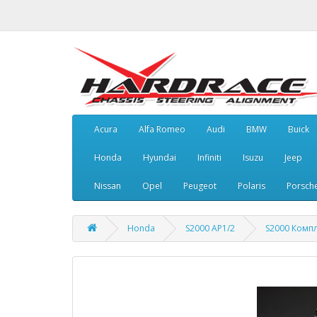
Acura
Alfa Romeo
Audi
BMW
Buick
Honda
Hyundai
Infiniti
Isuzu
Jeep
Nissan
Opel
Peugeot
Polaris
Porsch
Honda
S2000 AP1/2
S2000 Компл