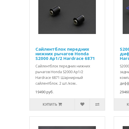
Сайлентблок передних
S20
нижних рычагов Honda
диф
S2000 Ap1/2 Hardrace 6871
Har
Сайлентблок передних нижних
S200
рычагов Honda S2000 Ap1/2
задни
Hardrace 6871 Шарнирный
комп
сайлентблок. 2 шт./ком..
дифф
19490 руб.
29460
КУПИТЬ