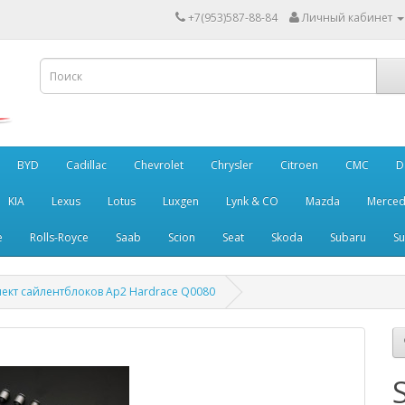
+7(953)587-88-84
Личный кабинет
BYD
Cadillac
Chevrolet
Chrysler
Citroen
CMC
D
KIA
Lexus
Lotus
Luxgen
Lynk & CO
Mazda
Merced
e
Rolls-Royce
Saab
Scion
Seat
Skoda
Subaru
Su
ект сайлентблоков Ap2 Hardrace Q0080