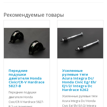
Рекомендуемые товары
Передние
Усиленные
подушки
рулевые тяги
двигателя Honda
Acura Integra Dc/
Civic/CR-V Hardrace
Honda Civic Eg/ Eh/
5827-B
Ej1/2/ Integra Dc
Hardrace 6262
Передние подушки
Усиленные рулевые тяги
двигателя Honda
Acura Integra Dc/ Honda
Civic/CR-V Hardrace 5827-
Civic Eg/ Eh/ Ej1/2/ Integra
B 2 шт./комплект