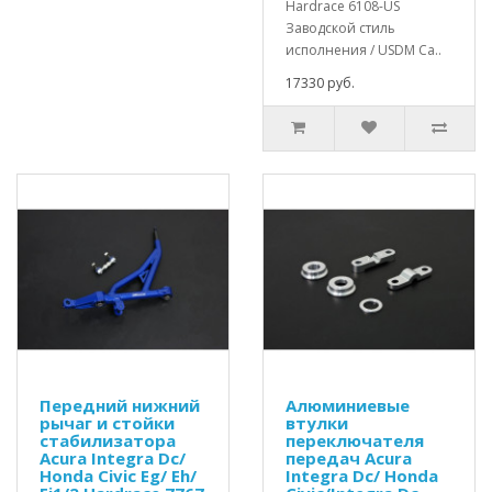
Hardrace 6108-US
Заводской стиль
исполнения / USDM Са..
17330 руб.
Передний нижний
Алюминиевые
рычаг и стойки
втулки
стабилизатора
переключателя
Acura Integra Dc/
передач Acura
Honda Civic Eg/ Eh/
Integra Dc/ Honda