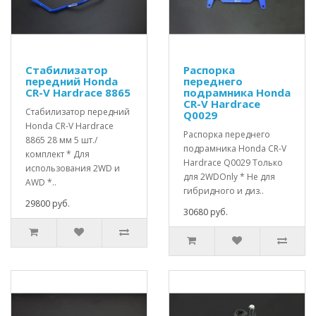
Стабилизатор
Распорка
передний Honda
переднего
CR-V Hardrace 8865
подрамника Honda
CR-V Hardrace
Стабилизатор передний
Q0029
Honda CR-V Hardrace
Распорка переднего
8865 28 мм 5 шт./
подрамника Honda CR-V
комплект * Для
Hardrace Q0029 Только
использования 2WD и
для 2WDOnly * Не для
AWD *..
гибридного и диз..
29800 руб.
30680 руб.