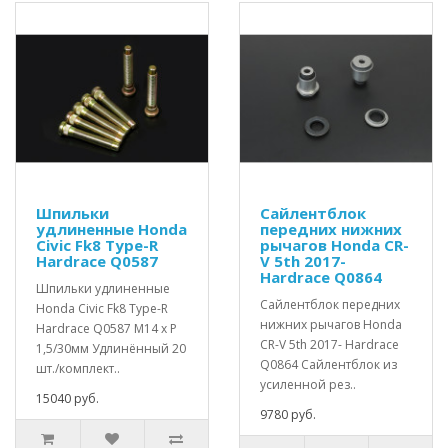
Шпильки
Сайлентблок
удлиненные Honda
передних нижних
Civic Fk8 Type-R
рычагов Honda CR-
Hardrace Q0587
V 5th 2017-
Hardrace Q0864
Шпильки удлиненные
Сайлентблок передних
Honda Civic Fk8 Type-R
нижних рычагов Honda
Hardrace Q0587 M14 x P
CR-V 5th 2017- Hardrace
1,5/30мм Удлинённый 20
Q0864 Сайлентблок из
шт./комплект..
усиленной рез..
15040 руб.
9780 руб.