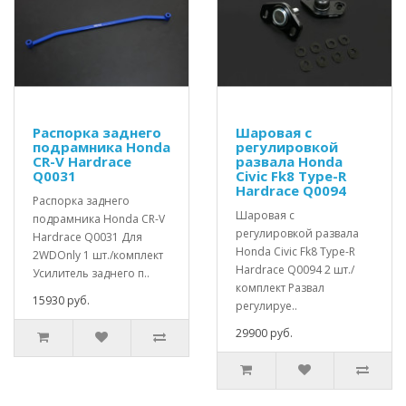
Распорка заднего
Шаровая с
подрамника Honda
регулировкой
CR-V Hardrace
развала Honda
Q0031
Civic Fk8 Type-R
Hardrace Q0094
Распорка заднего
Шаровая с
подрамника Honda CR-V
регулировкой развала
Hardrace Q0031 Для
Honda Civic Fk8 Type-R
2WDOnly 1 шт./комплект
Hardrace Q0094 2 шт./
Усилитель заднего п..
комплект Развал
15930 руб.
регулируе..
29900 руб.