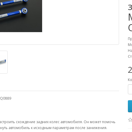
П
М
На
Ст
Ко
 Q0889
астроить схождение задних колес автомобиля. Он может помочь
рнуть автомобиль к исходным параметрам после занижения.