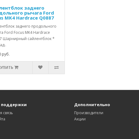
лентблок заднего
дольного рычага Ford
us MK4 Hardrace Q0887
ентблок заднего продольного
а Ford Focus MK4 Hardrace
7 Шарнирный сайлентблок *
ад..
 руб.
КУПИТЬ
 поддержки
Дополнительно
я связь
Производители
йта
Акции