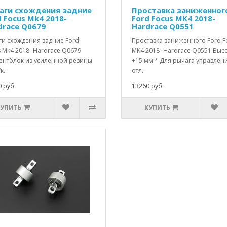
аги схождения задние
Проставка заниженног
d Focus Mk4 2018-
Ford Focus MK4 2018-
drace Q0679
Hardrace Q0551
ги схождения задние Ford
Проставка заниженного Ford F
 Mk4 2018- Hardrace Q0679
MK4 2018- Hardrace Q0551 Выс
ентблок из усиленной резины.
+15 мм * Для рычага управлен
к..
отл..
 руб.
13260 руб.
КУПИТЬ
КУПИТЬ