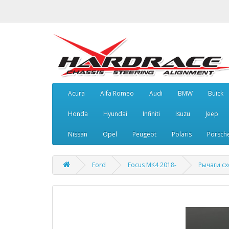
Acura
Alfa Romeo
Audi
BMW
Buick
Honda
Hyundai
Infiniti
Isuzu
Jeep
Nissan
Opel
Peugeot
Polaris
Porsch
Ford
Focus MK4 2018-
Рычаги сх