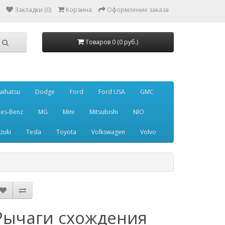
Закладки (0)
Корзина
Оформление заказа
Товаров 0 (0 руб.)
aihatsu
Dodge
Ford
Ford USA
GMC
es-Benz
MG
Mini
Mitsubishi
NIO
zuki
Tesla
Toyota
Volkswagen
Volvo
Рычаги схождения