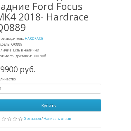
задние Ford Focus
MK4 2018- Hardrace
Q0889
роизводитель:
HARDRACE
одель:
Q0889
личие: Есть в наличии
оимость доставки: 300 руб.
29900
руб.
личество
Купить
0 отзывов
/
Написать отзыв