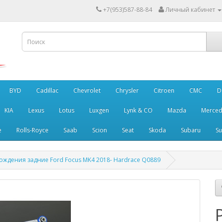
+7(953)587-88-84
Личный кабинет
BYD
Cadillac
Chevrolet
Chrysler
Citroen
CMC
D
KIA
Lexus
Lotus
Luxgen
Lynk & CO
Mazda
Merced
e
Rolls-Royce
Saab
Scion
Seat
Skoda
Subaru
Su
ождения задние Ford Focus MK4 2018- Hardrace Q0889