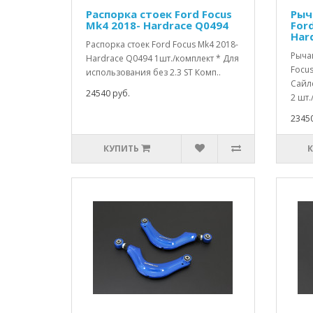
Распорка стоек Ford Focus
Рыч
Mk4 2018- Hardrace Q0494
For
Har
Распорка стоек Ford Focus Mk4 2018-
Рыча
Hardrace Q0494 1шт./комплект * Для
Focus
использования без 2.3 ST Комп..
Сайл
24540 руб.
2 шт./
23450
КУПИТЬ