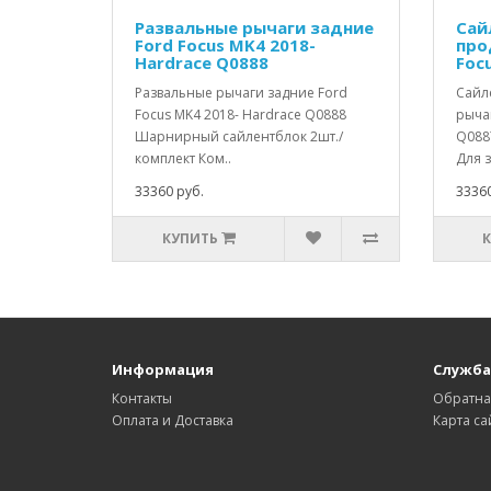
Развальные рычаги задние
Сай
Ford Focus MK4 2018-
про
Hardrace Q0888
Foc
Развальные рычаги задние Ford
Сайл
Focus MK4 2018- Hardrace Q0888
рычаг
Шарнирный сайлентблок 2шт./
Q088
комплект Ком..
Для з
33360 руб.
33360
КУПИТЬ
Информация
Служба
Контакты
Обратна
Оплата и Доставка
Карта са