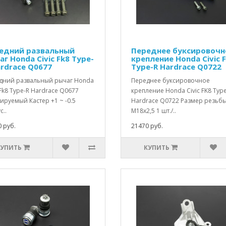
едний развальный
Переднее буксировочн
г Honda Civic Fk8 Type-
крепление Honda Civic 
ardrace Q0677
Type-R Hardrace Q0722
дний развальный рычаг Honda
Переднее буксировочное
 Fk8 Type-R Hardrace Q0677
крепление Honda Civic FK8 Typ
ируемый Кастер +1 ~ -0.5
Hardrace Q0722 Размер резьбы
с..
М18х2,5 1 шт./..
 руб.
21470 руб.
КУПИТЬ
КУПИТЬ