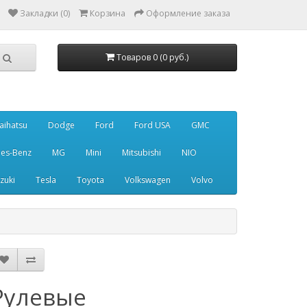
Закладки (0)
Корзина
Оформление заказа
Товаров 0 (0 руб.)
aihatsu
Dodge
Ford
Ford USA
GMC
es-Benz
MG
Mini
Mitsubishi
NIO
zuki
Tesla
Toyota
Volkswagen
Volvo
Рулевые