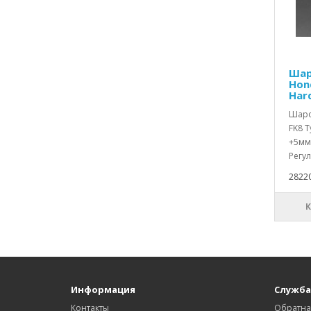
Шар
Hond
Har
Шаро
FK8 T
+5мм 
Регул
28220
Информация
Служба
Контакты
Обратна