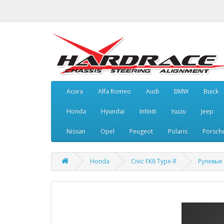
Acura
Alfa Romeo
Audi
BMW
Buick
Honda
Hyundai
Infiniti
Isuzu
Jeep
Nissan
Opel
Peugeot
Polaris
Porsch
Honda
Civic FK8 Type-R
Рулевые