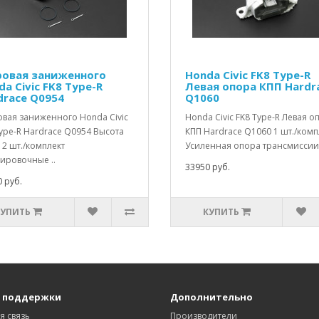
овая заниженного
Honda Civic FK8 Type-R
a Civic FK8 Type-R
Левая опора КПП Hardr
drace Q0954
Q1060
вая заниженного Honda Civic
Honda Civic FK8 Type-R Левая о
ype-R Hardrace Q0954 Высота
КПП Hardrace Q1060 1 шт./комп
2 шт./комплект
Усиленная опора трансмиссии 
ировочные ..
33950 руб.
 руб.
КУПИТЬ
КУПИТЬ
 поддержки
Дополнительно
я связь
Производители