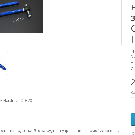
П
М
На
Ст
Ко
-R Hardrace Q0320
однятии подвески. Это затрудняет управление автомобилем из-за