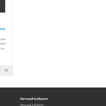
ace
пора
лект
из ..
Личный Кабинет
Личный Кабинет