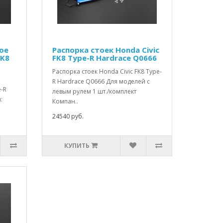
ое
Распорка стоек Honda Civic
FK8
FK8 Type-R Hardrace Q0666
Распорка стоек Honda Civic FK8 Type-
R Hardrace Q0666 Для моделей с
e-R
левым рулем 1 шт./комплект
:
Компан..
24540 руб.
КУПИТЬ