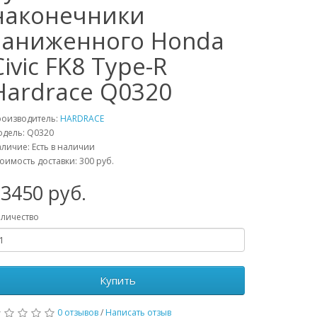
наконечники
заниженного Honda
Civic FK8 Type-R
Hardrace Q0320
роизводитель:
HARDRACE
одель:
Q0320
личие: Есть в наличии
оимость доставки: 300 руб.
23450
руб.
личество
Купить
0 отзывов
/
Написать отзыв