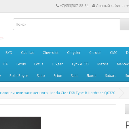
+7(953)587-88-84
Личный кабинет
BYD
Cadillac
Chevrolet
Chrysler
Citroen
CMC
D
KIA
Lexus
Lotus
Luxgen
Lynk & CO
Mazda
Merced
e
Rolls-Royce
Saab
Scion
Seat
Skoda
Subaru
Su
 наконечники заниженного Honda Civic FK8 Type-R Hardrace Q0320