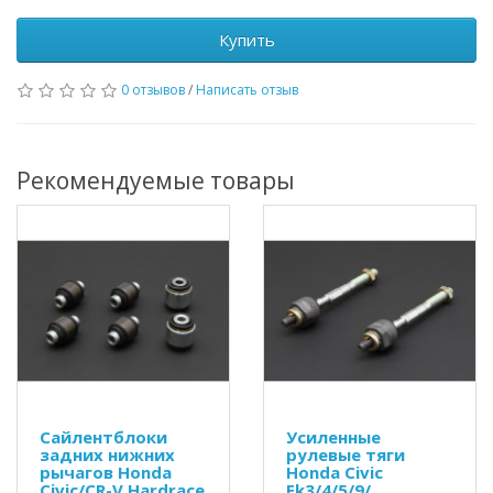
Купить
0 отзывов
/
Написать отзыв
Рекомендуемые товары
Сайлентблоки
Усиленные
задних нижних
рулевые тяги
рычагов Honda
Honda Civic
Civic/CR-V Hardrace
Ek3/4/5/9/