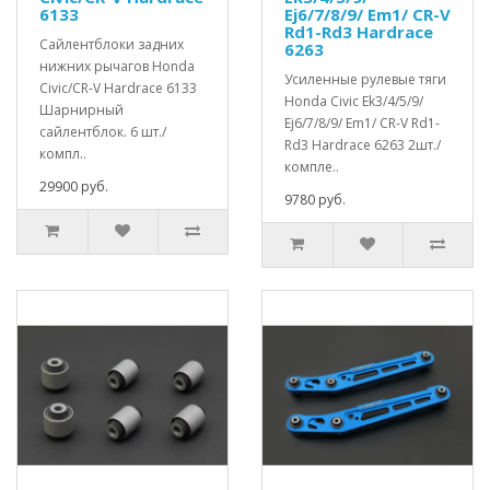
6133
Ej6/7/8/9/ Em1/ CR-V
Rd1-Rd3 Hardrace
Сайлентблоки задних
6263
нижних рычагов Honda
Усиленные рулевые тяги
Civic/CR-V Hardrace 6133
Honda Civic Ek3/4/5/9/
Шарнирный
Ej6/7/8/9/ Em1/ CR-V Rd1-
сайлентблок. 6 шт./
Rd3 Hardrace 6263 2шт./
компл..
компле..
29900 руб.
9780 руб.