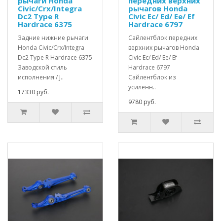
рычаги Honda
передних верхних
Civic/Crx/Integra
рычагов Honda
Dc2 Type R
Civic Ec/ Ed/ Ee/ Ef
Hardrace 6375
Hardrace 6797
Задние нижние рычаги
Сайлентблок передних
Honda Civic/Crx/Integra
верхних рычагов Honda
Dc2 Type R Hardrace 6375
Civic Ec/ Ed/ Ee/ Ef
Заводской стиль
Hardrace 6797
исполнения / J..
Сайлентблок из
усиленн..
17330 руб.
9780 руб.